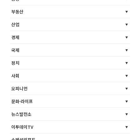
부동산
산업
경제
국제
정치
사회
오피니언
문화·라이프
뉴스발전소
이투데이TV
스페셜리포트