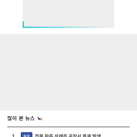
많이 본 뉴스
전북 완주 삼례읍 공장서 화재 발생
속보
1.