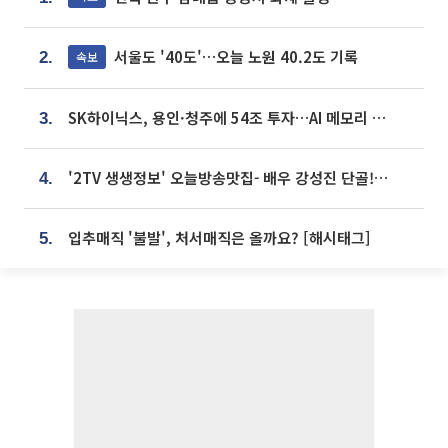
서울도 '40도'…오늘 노원 40.2도 기록
속보
2.
SK하이닉스, 용인·청주에 54조 투자…AI 메모리 생산기지 키운다
3.
'2TV 생생정보' 오늘방송맛집- 배우 강성진 단골! 쌀국수ㆍ푸팟퐁 커리 맛집 '블○○○'
4.
입추매직 '불발', 처서매직은 올까요? [해시태그]
5.