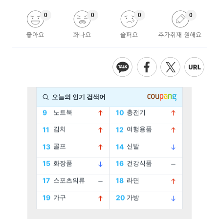
0
0
0
0
좋아요
화나요
슬퍼요
추가취재 원해요