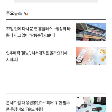
주요뉴스
22일 만에 다시 문 연 홈플러스…정상화 바
쁜데 재고 없어 ‘발동동’[가보니]
입추매직 '불발', 처서매직은 올까요? [해
시태그]
콘서트 갈 때 응원봉만?⋯'최애' 위한 필수
품 등장이오! [솔드아웃]