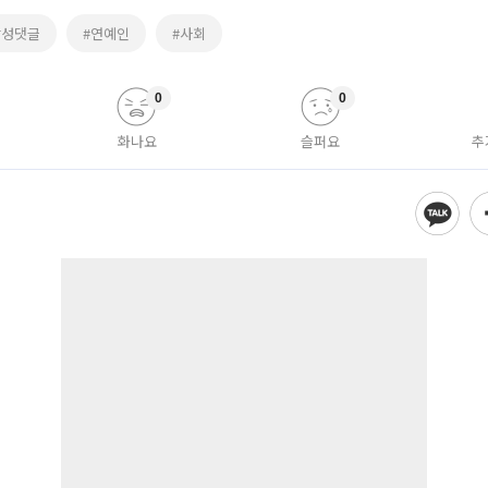
악성댓글
#연예인
#사회
0
0
화나요
슬퍼요
추