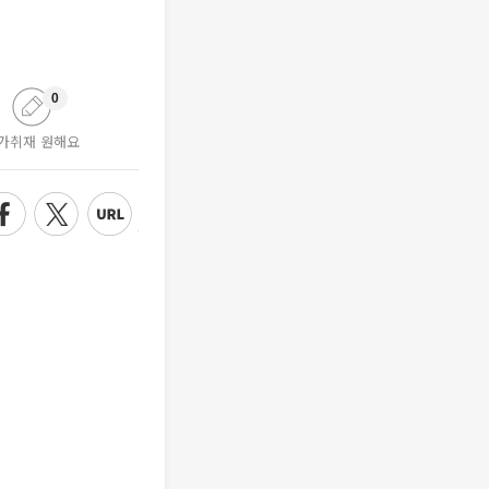
0
가취재 원해요