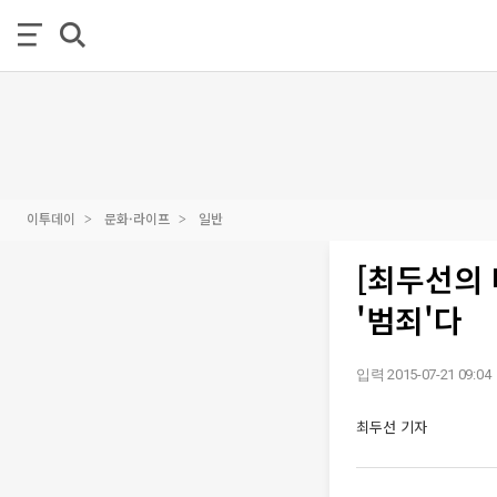
이투데이
문화·라이프
일반
[최두선의
'범죄'다
입력 2015-07-21 09:04
최두선 기자