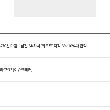
6270선 마감…삼전·SK하닉 '와르르' 각각 6%·10%대 급락
 깨라고요? [이슈크래커]