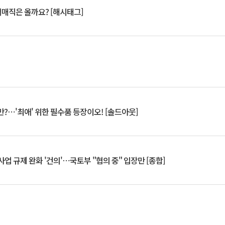
서매직은 올까요? [해시태그]
?⋯'최애' 위한 필수품 등장이오! [솔드아웃]
업 규제 완화 '건의'⋯국토부 "협의 중" 입장만 [종합]