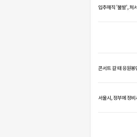
입추매직 '불발', 처
콘서트 갈 때 응원봉만
서울시, 정부에 정비사