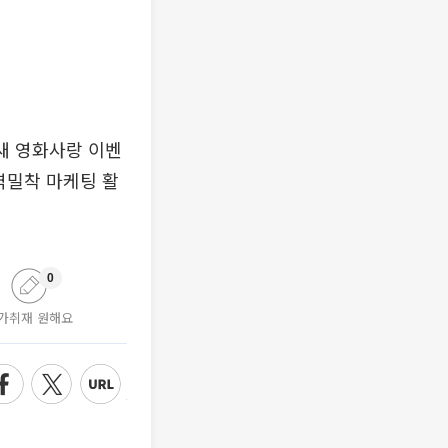
잎새 영화사랑 이벤
역밀착 마케팅 활
0
가취재 원해요