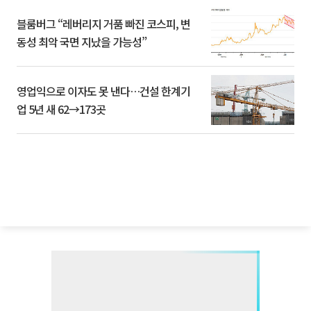
블룸버그 “레버리지 거품 빠진 코스피, 변
동성 최악 국면 지났을 가능성”
영업익으로 이자도 못 낸다…건설 한계기
업 5년 새 62→173곳