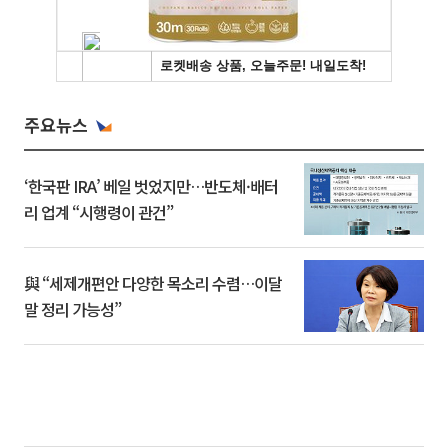
주요뉴스
‘한국판 IRA’ 베일 벗었지만…반도체·배터
리 업계 “시행령이 관건”
與 “세제개편안 다양한 목소리 수렴…이달
말 정리 가능성”