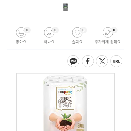
0
0
0
0
좋아요
화나요
슬퍼요
추가취재 원해요