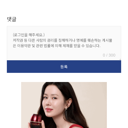
댓글
0 / 300