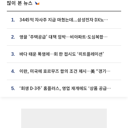
많이 본 뉴스
3445억 자사주 지급 마쳤는데...삼성전자 DX노조, 뒤늦은 '떼쓰기 집회'
1.
영끌 '주택공급' 대책 임박⋯비아파트·도심복합까지 총동원
2.
바다 태운 폭염에…회 한 접시도 ‘히트플레이션’
3.
이란, 미국에 호르무즈 합의 조건 제시…美 “경기 아직 안 끝나” [종합]
4.
‘회생 D-3주’ 홈플러스, 영업 재개에도 ‘상품 공급망’ 복구가 생존 관건
5.