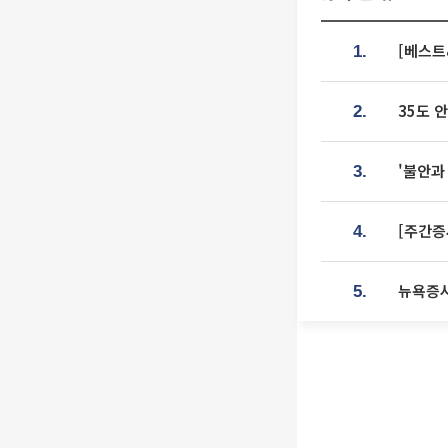
[베스트
1.
35도 
2.
'불안과
3.
[주간증
4.
뉴욕증시
5.