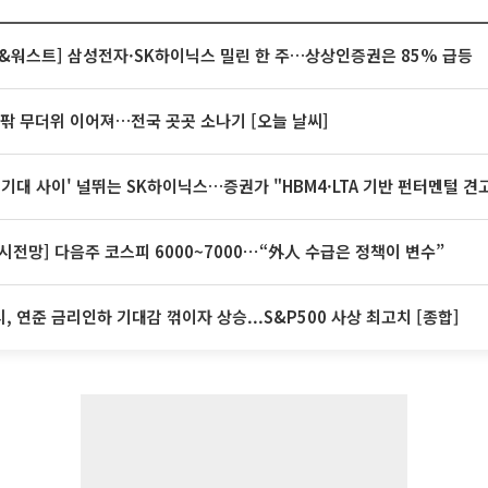
&워스트] 삼성전자·SK하이닉스 밀린 한 주…상상인증권은 85% 급등
안팎 무더위 이어져…전국 곳곳 소나기 [오늘 날씨]
 기대 사이' 널뛰는 SK하이닉스…증권가 "HBM4·LTA 기반 펀터멘털 견
시전망] 다음주 코스피 6000~7000⋯“外人 수급은 정책이 변수”
, 연준 금리인하 기대감 꺾이자 상승...S&P500 사상 최고치 [종합]