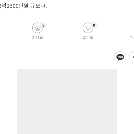
3억2300만원 규모다.
0
0
화나요
슬퍼요
추