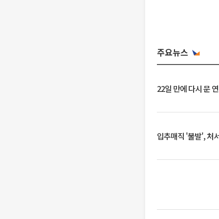
주요뉴스
22일 만에 다시 문 
입추매직 '불발', 처