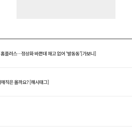
연 홈플러스…정상화 바쁜데 재고 없어 ‘발동동’[가보니]
서매직은 올까요? [해시태그]