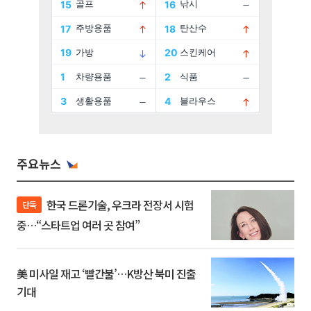
주요뉴스
한국 드론기술, 우크라 전장서 시험
단독
중…“스타트업 여러 곳 참여”
美 미사일 재고 ‘빨간불’…K방산 북미 진출
기대