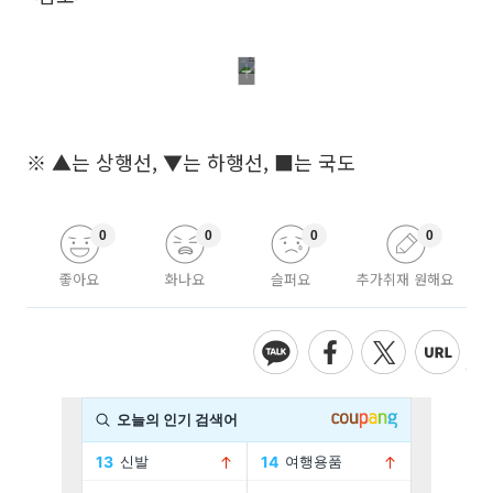
※ ▲는 상행선, ▼는 하행선, ■는 국도
0
0
0
0
좋아요
화나요
슬퍼요
추가취재 원해요