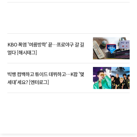
KBO 폭염 '여름방학' 끝…프로야구 갈 길
멀다 [해시태그]
빅뱅 컴백하고 튜이드 데뷔하고⋯K팝 '몇
세대'세요? [엔터로그]