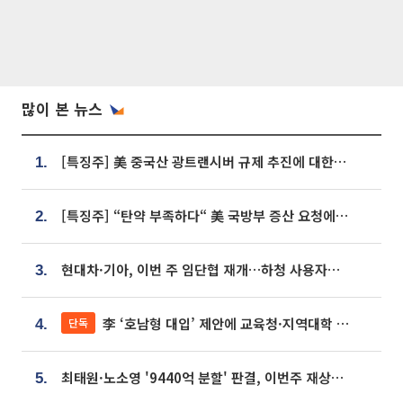
많이 본 뉴스
[특징주] 美 중국산 광트랜시버 규제 추진에 대한광통신 등 광통신株 강세
1.
[특징주] “탄약 부족하다“ 美 국방부 증산 요청에⋯국내 방산주 급등세
2.
현대차·기아, 이번 주 임단협 재개…하청 사용자성 재심도 ‘변수’
3.
李 ‘호남형 대입’ 제안에 교육청·지역대학 서·논술형 입시 연계 '착수'
단독
4.
최태원·노소영 '9440억 분할' 판결, 이번주 재상고 여부 주목
5.