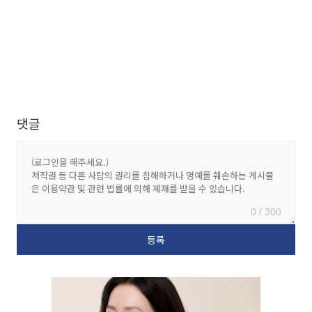
댓글
0 / 300