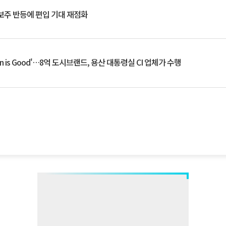
후보주 반등에 편입 기대 재점화
an is Good'…8억 도시브랜드, 용산 대통령실 CI 업체가 수행