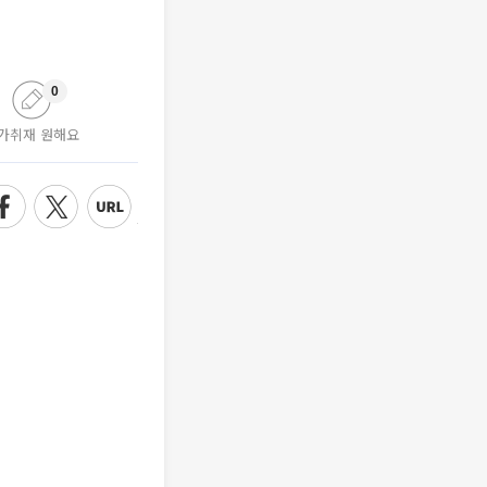
0
가취재 원해요