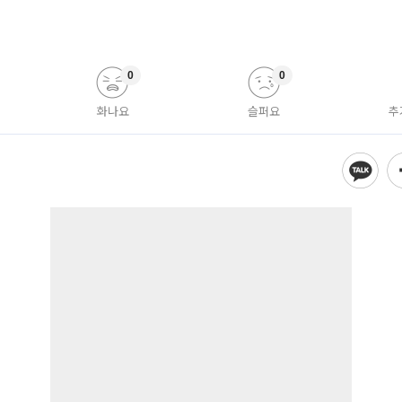
0
0
화나요
슬퍼요
추