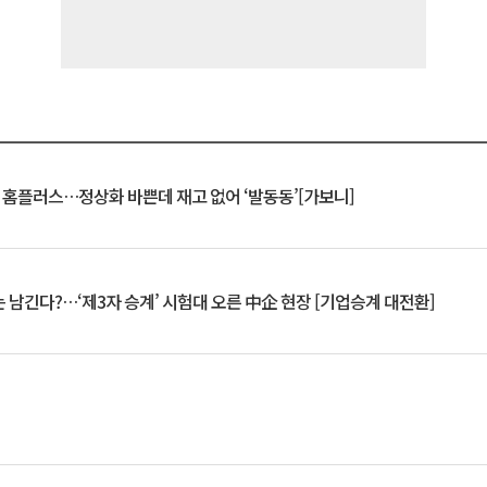
연 홈플러스…정상화 바쁜데 재고 없어 ‘발동동’[가보니]
 남긴다?…‘제3자 승계’ 시험대 오른 中企 현장 [기업승계 대전환]