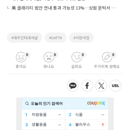
美 클래리티 법안 연내 통과 가능성 13%…상원 문턱서 제동
#대우인터내셔널
#GAFTA
#식량사업
0
0
0
0
좋아요
화나요
슬퍼요
추가취재 원해요