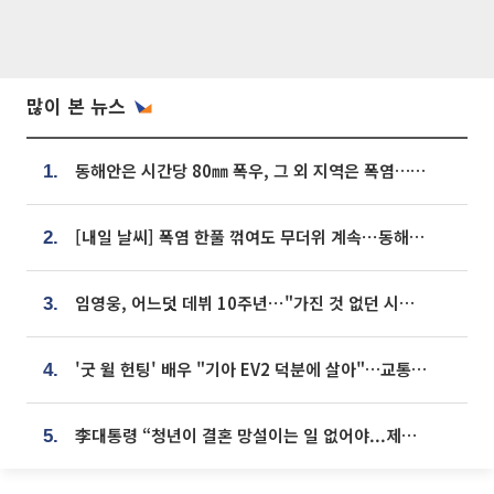
많이 본 뉴스
동해안은 시간당 80㎜ 폭우, 그 외 지역은 폭염…‘극과 극 날씨’
1.
[내일 날씨] 폭염 한풀 꺾여도 무더위 계속⋯동해안 이틀 연속 비
2.
임영웅, 어느덧 데뷔 10주년⋯"가진 것 없던 시절, 내 앞엔 20명의 팬뿐"
3.
'굿 윌 헌팅' 배우 "기아 EV2 덕분에 살아"…교통사고 후 안전성 극찬
4.
李대통령 “청년이 결혼 망설이는 일 없어야...제도상 불이익 조사”
5.