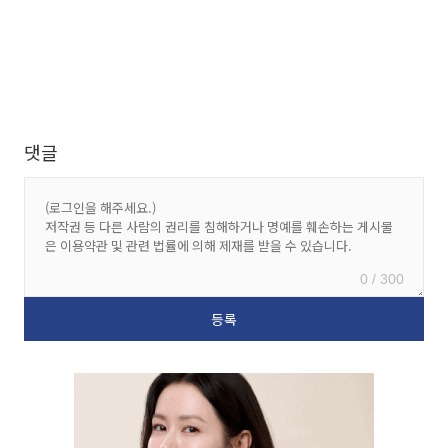
댓글
0 / 300