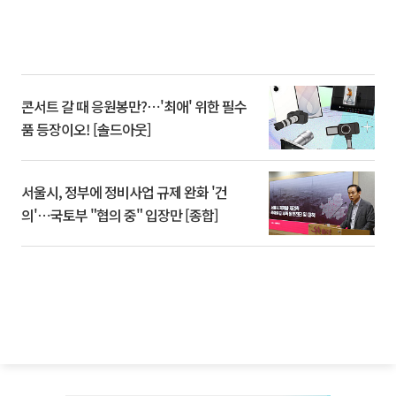
콘서트 갈 때 응원봉만?⋯'최애' 위한 필수
품 등장이오! [솔드아웃]
서울시, 정부에 정비사업 규제 완화 '건
의'⋯국토부 "협의 중" 입장만 [종합]