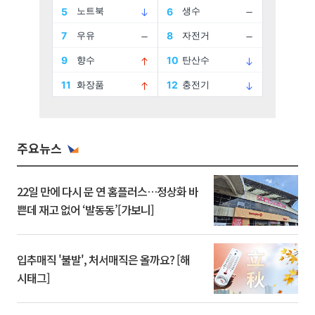
주요뉴스
22일 만에 다시 문 연 홈플러스…정상화 바
쁜데 재고 없어 ‘발동동’[가보니]
입추매직 '불발', 처서매직은 올까요? [해
시태그]