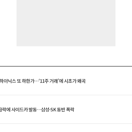
K하이닉스 또 하한가⋯‘11주 거래’에 시초가 왜곡
 급락에 사이드카 발동…삼성·SK 동반 폭락