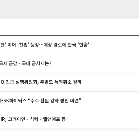
돌핀' 이어 '찬홈' 등장…예상 경로에 한국 '한숨'
국제 금값…국내 금시세는?
BO 긴급 실행위원회, 주말도 폭염취소 될까
·SK하이닉스 “주주 환원 강화 방안 마련”
 IR] 고려아연ㆍ심텍ㆍ엘앤에프 등