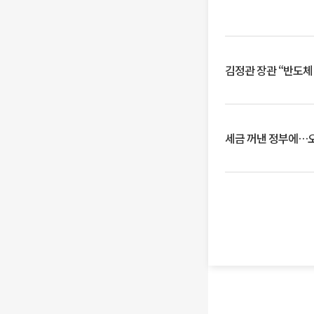
김정관 장관 “반도체
세금 꺼낸 정부에…오