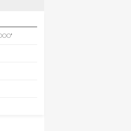
○○○○'