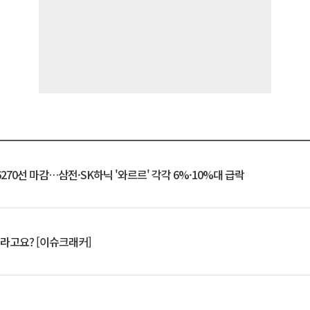
6270선 마감…삼전·SK하닉 '와르르' 각각 6%·10%대 급락
 깨라고요? [이슈크래커]