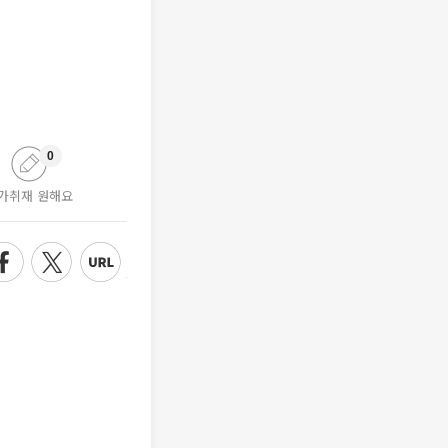
0
가취재 원해요