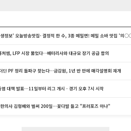
 생생정보' 오늘방송맛집- 결정적 한 수, 3종 메밀면! 메밀 소바 맛집 '의
처엠, LFP 시장 뚫었다…배터리사와 대규모 장기 공급 합의
더딘 PF 정리 돌파구 찾는다…금감원, 1년 반 만에 매각설명회 재개
 폭염 대책 발표⋯11일부터 리그 개시ㆍ경기 오후 7시 시작
 한의사 김형배와 벌써 200일⋯꽃다발 들고 "프러포즈 아냐"