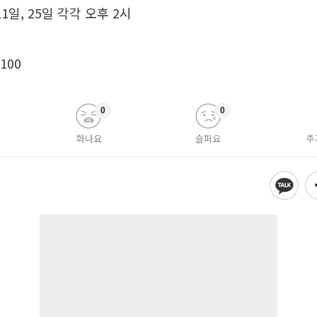
 11일, 25일 각각 오후 2시
3100
0
0
화나요
슬퍼요
추