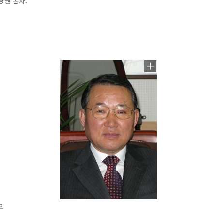
창원 본사.
표