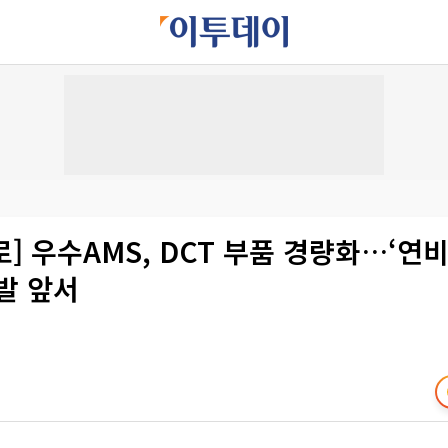
] 우수AMS, DCT 부품 경량화…‘연
발 앞서