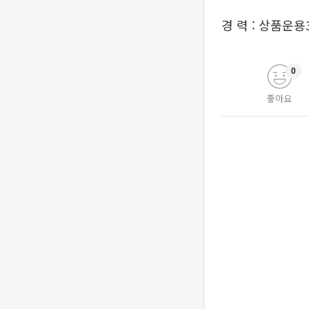
경 력 : 상품운용
0
좋아요