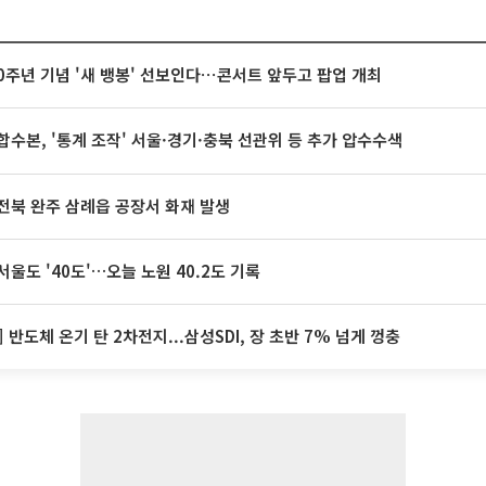
20주년 기념 '새 뱅봉' 선보인다⋯콘서트 앞두고 팝업 개최
합수본, '통계 조작' 서울·경기·충북 선관위 등 추가 압수수색
전북 완주 삼례읍 공장서 화재 발생
서울도 '40도'…오늘 노원 40.2도 기록
] 반도체 온기 탄 2차전지...삼성SDI, 장 초반 7% 넘게 껑충