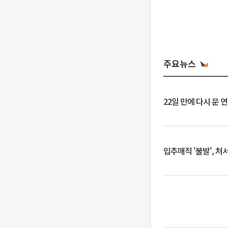
주요뉴스
22일 만에 다시 문 
입추매직 '불발', 처