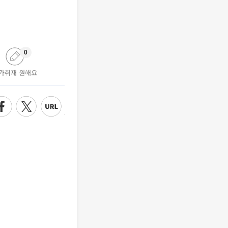
0
가취재 원해요