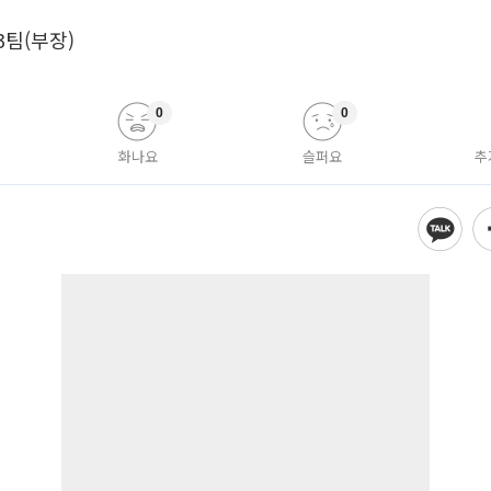
3팀(부장)
0
0
화나요
슬퍼요
추