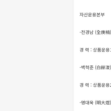
자산운용본부
-전경남 (全庚楠
경 력 : 상품운용
-백혁준 (白赫浚
경 력 : 상품운용
-명대욱 (明大煜