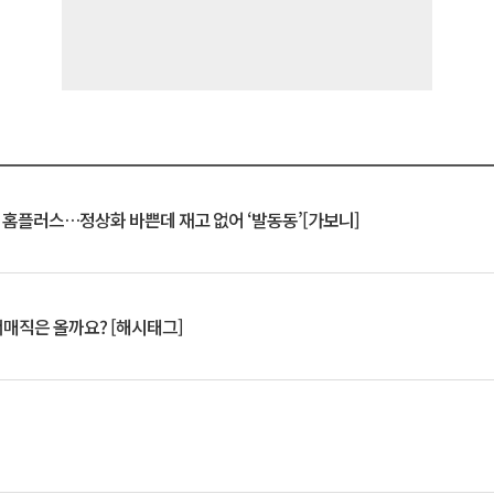
연 홈플러스…정상화 바쁜데 재고 없어 ‘발동동’[가보니]
서매직은 올까요? [해시태그]