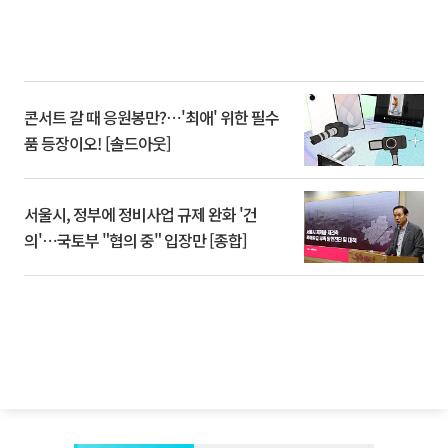
콘서트 갈 때 응원봉만?⋯'최애' 위한 필수
품 등장이오! [솔드아웃]
서울시, 정부에 정비사업 규제 완화 '건
의'⋯국토부 "협의 중" 입장만 [종합]