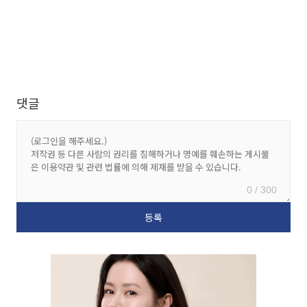
댓글
0 / 300