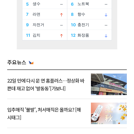
주요뉴스
22일 만에 다시 문 연 홈플러스…정상화 바
쁜데 재고 없어 ‘발동동’[가보니]
입추매직 '불발', 처서매직은 올까요? [해
시태그]