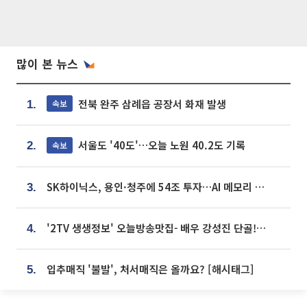
많이 본 뉴스
전북 완주 삼례읍 공장서 화재 발생
속보
1.
서울도 '40도'…오늘 노원 40.2도 기록
속보
2.
SK하이닉스, 용인·청주에 54조 투자…AI 메모리 생산기지 키운다
3.
'2TV 생생정보' 오늘방송맛집- 배우 강성진 단골! 쌀국수ㆍ푸팟퐁 커리 맛집 '블○○○'
4.
입추매직 '불발', 처서매직은 올까요? [해시태그]
5.