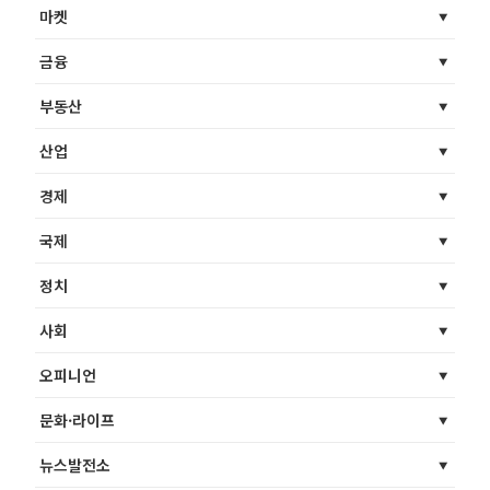
마켓
금융
부동산
산업
경제
국제
정치
사회
오피니언
문화·라이프
뉴스발전소