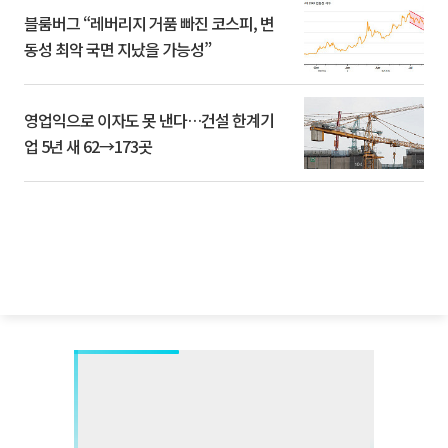
블룸버그 “레버리지 거품 빠진 코스피, 변
동성 최악 국면 지났을 가능성”
영업익으로 이자도 못 낸다…건설 한계기
업 5년 새 62→173곳