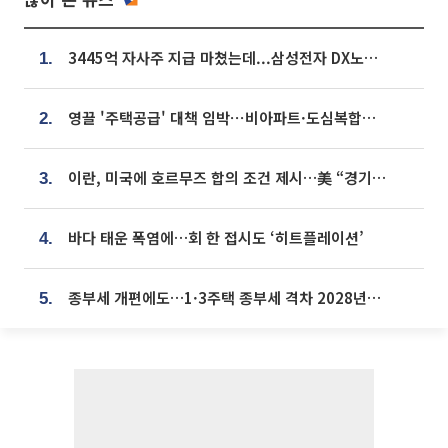
3445억 자사주 지급 마쳤는데...삼성전자 DX노조, 뒤늦은 '떼쓰기 집회'
1.
영끌 '주택공급' 대책 임박⋯비아파트·도심복합까지 총동원
2.
이란, 미국에 호르무즈 합의 조건 제시…美 “경기 아직 안 끝나” [종합]
3.
바다 태운 폭염에…회 한 접시도 ‘히트플레이션’
4.
종부세 개편에도…1·3주택 종부세 격차 2028년부터 확대
5.