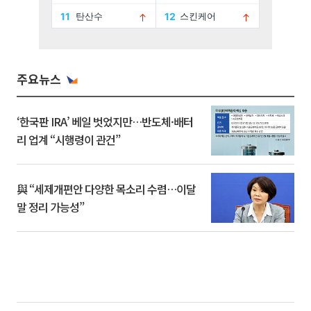
주요뉴스
‘한국판 IRA’ 베일 벗었지만…반도체·배터
리 업계 “시행령이 관건”
與 “세제개편안 다양한 목소리 수렴…이달
말 정리 가능성”