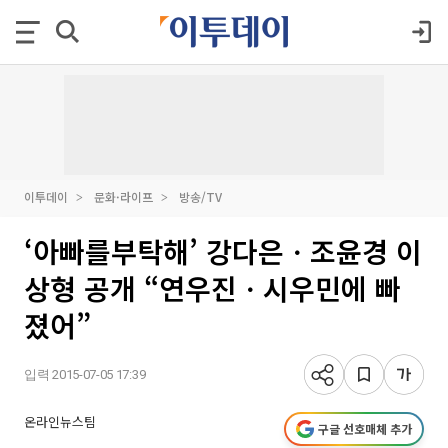
이투데이
문화·라이프
방송/TV
‘아빠를부탁해’ 강다은ㆍ조윤경 이
상형 공개 “연우진ㆍ시우민에 빠
졌어”
입력 2015-07-05 17:39
온라인뉴스팀
구글 선호매체 추가