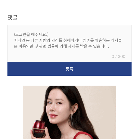
댓글
0 / 300