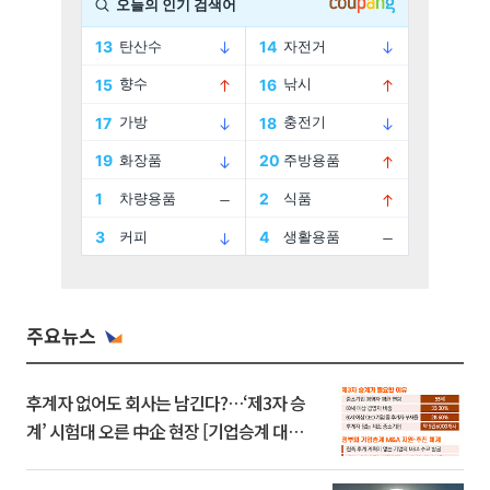
주요뉴스
후계자 없어도 회사는 남긴다?…‘제3자 승
계’ 시험대 오른 中企 현장 [기업승계 대전
환]