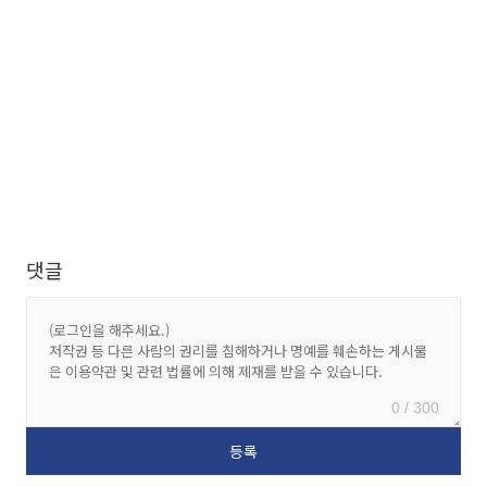
댓글
0 / 300