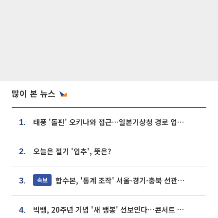
많이 본 뉴스
태풍 '돌핀' 오키나와 접근…일본기상청 경로 업데이트
1.
오늘은 절기 '입추', 뜻은?
2.
합수본, '통계 조작' 서울·경기·충북 선관위 등 추가 압수수색
속보
3.
빅뱅, 20주년 기념 '새 뱅봉' 선보인다⋯콘서트 앞두고 팝업 개최
4.