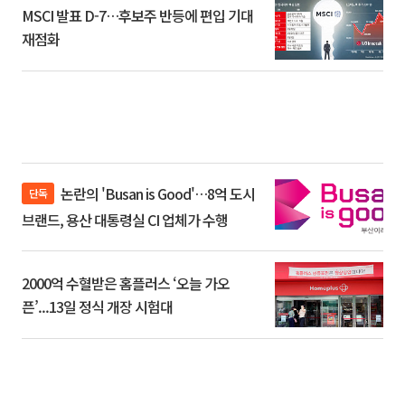
MSCI 발표 D-7…후보주 반등에 편입 기대
재점화
논란의 'Busan is Good'…8억 도시
단독
브랜드, 용산 대통령실 CI 업체가 수행
2000억 수혈받은 홈플러스 ‘오늘 가오
픈’...13일 정식 개장 시험대