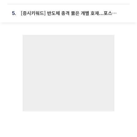
[증시키워드] 반도체 충격 뚫은 개별 호재...포스코퓨처엠·에코프로·한화솔루션 '눈길'
5.