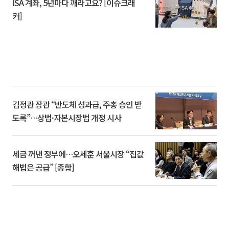
ISA 계좌, 5년마다 깨라고요? [이슈크래
커]
김정관 장관 “반도체 성과급, 주총 승인 받
도록”…상법·자본시장법 개정 시사
세금 꺼낸 정부에…오세훈 서울시장 “집값
해법은 공급” [종합]