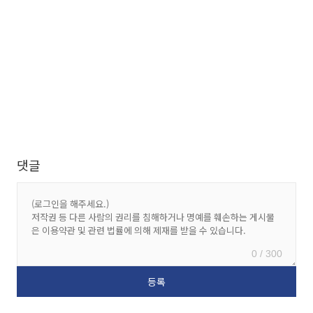
댓글
0 / 300