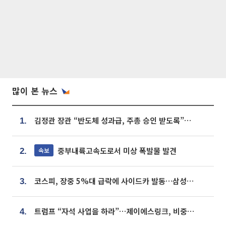
많이 본 뉴스
김정관 장관 “반도체 성과급, 주총 승인 받도록”…상법·자본시장법 개정 시사
1.
중부내륙고속도로서 미상 폭발물 발견
속보
2.
코스피, 장중 5%대 급락에 사이드카 발동…삼성·SK 동반 폭락
3.
트럼프 “자석 사업을 하라”…제이에스링크, 비중국 영구자석 공급망 구축 속도
4.