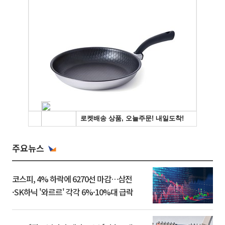
주요뉴스
코스피, 4% 하락에 6270선 마감…삼전
·SK하닉 '와르르' 각각 6%·10%대 급락