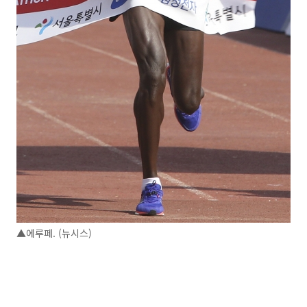
▲에루페. (뉴시스)