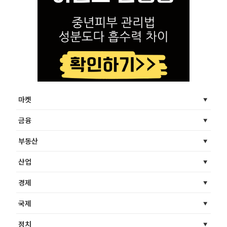
마켓
금융
부동산
산업
경제
국제
정치