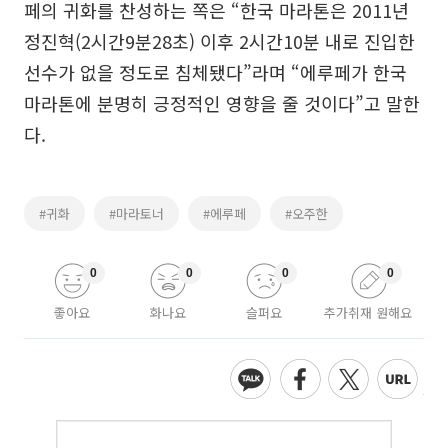
페의 귀화를 찬성하는 쪽은 “한국 마라톤은 2011년
정진혁(2시간9분28초) 이후 2시간10분 내로 진입한
선수가 없을 정도로 침체됐다”라며 “에루페가 한국
마라톤에 분명히 긍정적인 영향을 줄 것이다”고 말한
다.
#귀화
#마라토너
#에루페
#오주한
0
0
0
0
좋아요
화나요
슬퍼요
추가취재 원해요