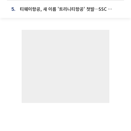
티웨이항공, 새 이름 '트리니티항공' 첫발…SSC 전략 본격화
5.