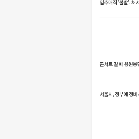
입추매직 '불발', 처
콘서트 갈 때 응원봉만
서울시, 정부에 정비사