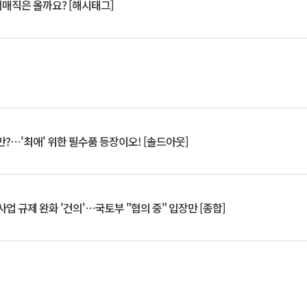
서매직은 올까요? [해시태그]
?⋯'최애' 위한 필수품 등장이오! [솔드아웃]
업 규제 완화 '건의'⋯국토부 "협의 중" 입장만 [종합]