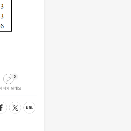
0
가취재 원해요