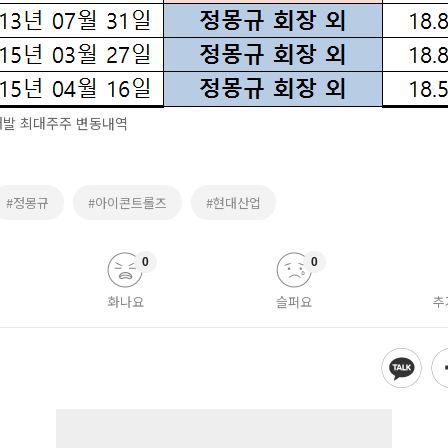
발 최대주주 변동내역
#정몽규
#아이콘트롤즈
#현대산업
0
0
화나요
슬퍼요
추