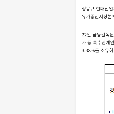
정몽규 현대산업
유가증권시장본부
22일 금융감독원
사 등 특수관계인
3.38%를 소유