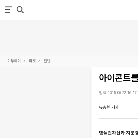
이투데이
마켓
일반
아이콘트롤
입력 2015-06-22 16:47
유충현 기자
템플런자산과 지분경쟁