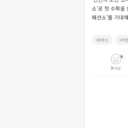
쇼’로 첫 수확을
패션쇼’를 기대해
#윤종신
#최
0
좋아요