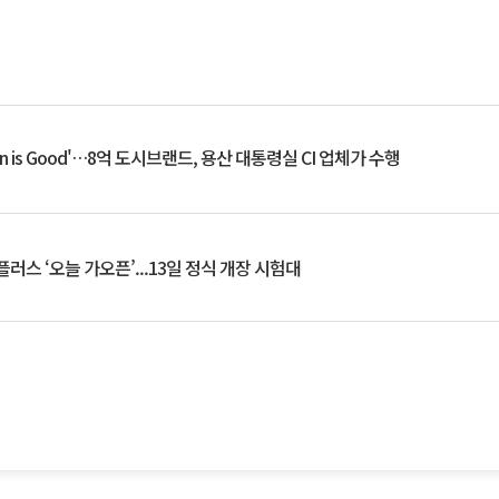
an is Good'…8억 도시브랜드, 용산 대통령실 CI 업체가 수행
플러스 ‘오늘 가오픈’...13일 정식 개장 시험대