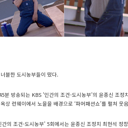
셔너블한 도시농부들이 떴다.
시 45분 방송되는 KBS '인간의 조건-도시농부'의 윤종신 조
옥상 런웨이에서 노을을 배경으로 ‘파머패션쇼’를 펼쳐 웃음
인간의 조건-도시농부' 5회에서는 윤종신 조정치 최현석 정