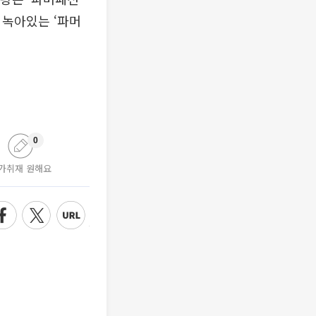
 녹아있는 ‘파머
0
가취재 원해요