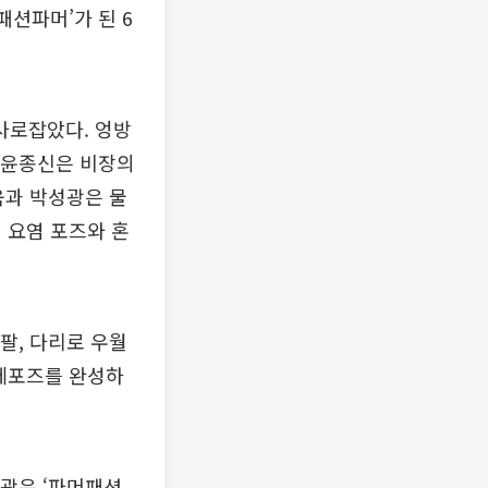
패션파머’가 된 6
사로잡았다. 엉방
한 윤종신은 비장의
욱과 박성광은 물
 요염 포즈와 혼
팔, 다리로 우월
허세포즈를 완성하
성광은 ‘파머패션