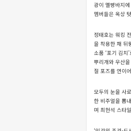
광이 멜빵바지에 
멤버들은 옥상 
정태호는 워킹 전
을 착용한 채 뒤
소품 ‘포기 김치
뿌리개와 우산을 
절 포즈를 연이어
모두의 눈을 사로
한 비주얼을 뽐내
며 최현석 스타
‘인간의 조건-도