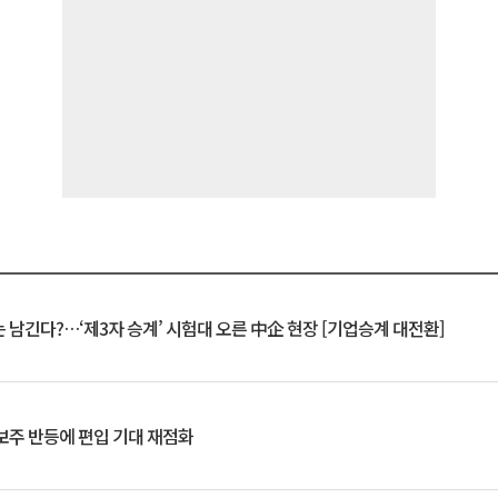
 남긴다?…‘제3자 승계’ 시험대 오른 中企 현장 [기업승계 대전환]
후보주 반등에 편입 기대 재점화