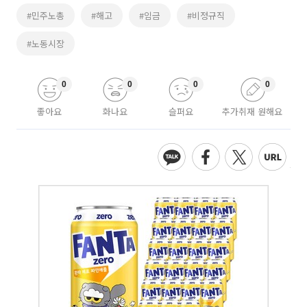
#민주노총
#해고
#임금
#비정규직
#노동시장
0
0
0
0
좋아요
화나요
슬퍼요
추가취재 원해요