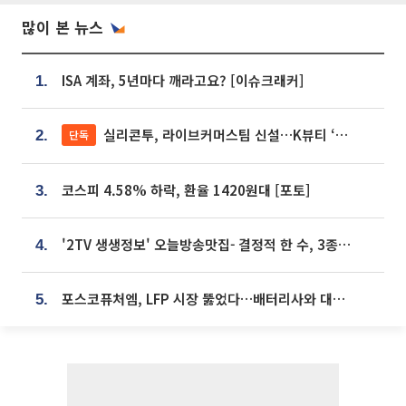
많이 본 뉴스
ISA 계좌, 5년마다 깨라고요? [이슈크래커]
1.
실리콘투, 라이브커머스팀 신설…K뷰티 ‘글로벌 판매망’ 확대[K뷰티 라방戰]
단독
2.
코스피 4.58% 하락, 환율 1420원대 [포토]
3.
'2TV 생생정보' 오늘방송맛집- 결정적 한 수, 3종 메밀면! 메밀 소바 맛집 '의○○○○'
4.
포스코퓨처엠, LFP 시장 뚫었다…배터리사와 대규모 장기 공급 합의
5.