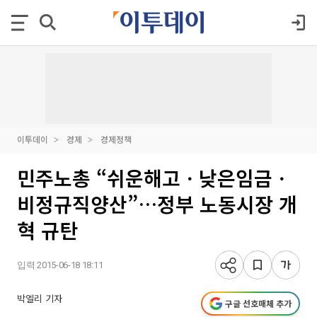
이투데이
경제
경제정책
민주노총 “쉬운해고ㆍ낮은임금ㆍ
비정규직양산”…정부 노동시장 개
혁 규탄
입력 2015-06-18 18:11
박엘리 기자
구글 선호매체 추가