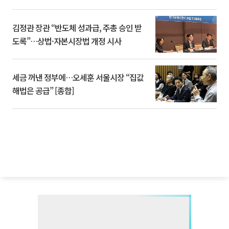
김정관 장관 “반도체 성과급, 주총 승인 받
도록”…상법·자본시장법 개정 시사
세금 꺼낸 정부에…오세훈 서울시장 “집값
해법은 공급” [종합]