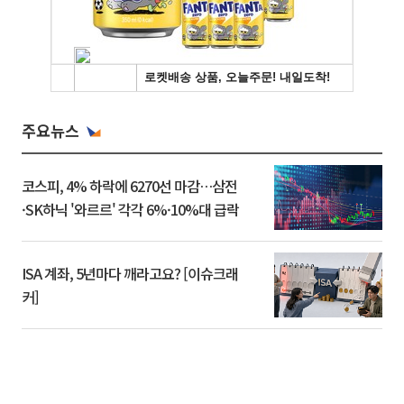
주요뉴스
코스피, 4% 하락에 6270선 마감…삼전
·SK하닉 '와르르' 각각 6%·10%대 급락
ISA 계좌, 5년마다 깨라고요? [이슈크래
커]