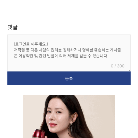
댓글
0 / 300