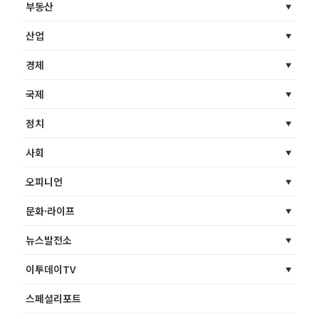
부동산
산업
경제
국제
정치
사회
오피니언
문화·라이프
뉴스발전소
이투데이TV
스페셜리포트