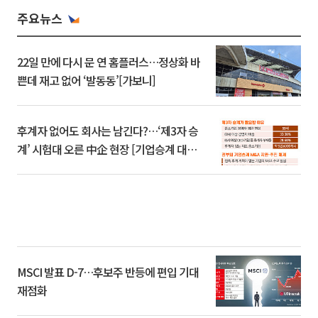
주요뉴스
22일 만에 다시 문 연 홈플러스…정상화 바
쁜데 재고 없어 ‘발동동’[가보니]
후계자 없어도 회사는 남긴다?…‘제3자 승
계’ 시험대 오른 中企 현장 [기업승계 대전
환]
MSCI 발표 D-7…후보주 반등에 편입 기대
재점화