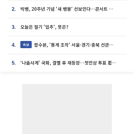
빅뱅, 20주년 기념 '새 뱅봉' 선보인다⋯콘서트 앞두고 팝업 개최
2.
오늘은 절기 '입추', 뜻은?
3.
합수본, '통계 조작' 서울·경기·충북 선관위 등 추가 압수수색
속보
4.
‘나솔사계’ 국화, 결별 후 재등장⋯첫인상 투표 휩쓸고 ‘인기녀’ 등극
5.