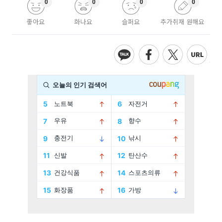
0
0
0
0
좋아요
화나요
슬퍼요
추가취재 원해요