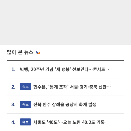
많이 본 뉴스
빅뱅, 20주년 기념 '새 뱅봉' 선보인다⋯콘서트 앞두고 팝업 개최
1.
합수본, '통계 조작' 서울·경기·충북 선관위 등 추가 압수수색
속보
2.
전북 완주 삼례읍 공장서 화재 발생
속보
3.
서울도 '40도'…오늘 노원 40.2도 기록
속보
4.