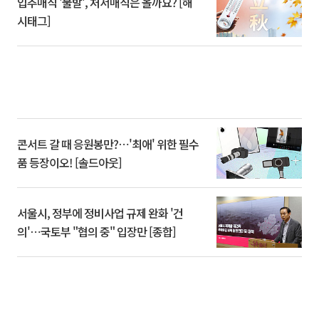
입추매직 '불발', 처서매직은 올까요? [해
시태그]
콘서트 갈 때 응원봉만?⋯'최애' 위한 필수
품 등장이오! [솔드아웃]
서울시, 정부에 정비사업 규제 완화 '건
의'⋯국토부 "협의 중" 입장만 [종합]