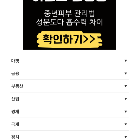
마켓
금융
부동산
산업
경제
국제
정치