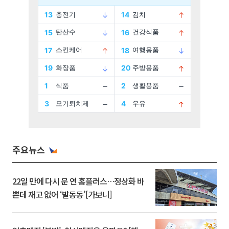
주요뉴스
22일 만에 다시 문 연 홈플러스…정상화 바
쁜데 재고 없어 ‘발동동’[가보니]