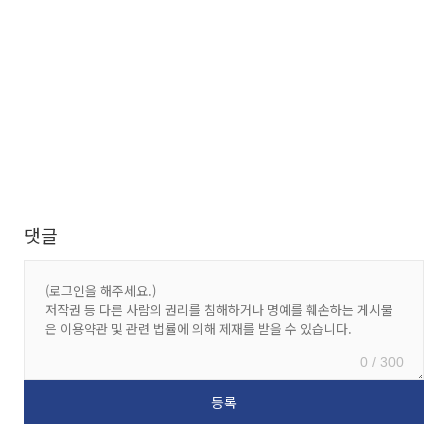
댓글
0 / 300