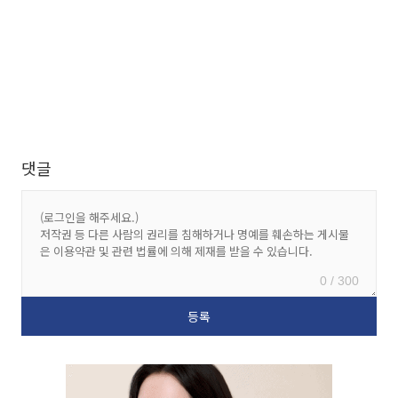
댓글
0 / 300