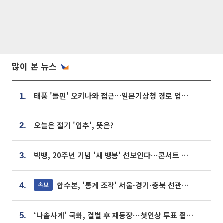
많이 본 뉴스
태풍 '돌핀' 오키나와 접근…일본기상청 경로 업데이트
1.
오늘은 절기 '입추', 뜻은?
2.
빅뱅, 20주년 기념 '새 뱅봉' 선보인다⋯콘서트 앞두고 팝업 개최
3.
합수본, '통계 조작' 서울·경기·충북 선관위 등 추가 압수수색
속보
4.
‘나솔사계’ 국화, 결별 후 재등장⋯첫인상 투표 휩쓸고 ‘인기녀’ 등극
5.