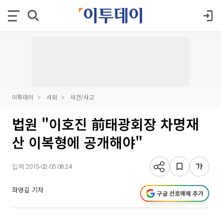
이투데이
사회
사건/사고
법원 "이호진 前태광회장 차명재
산 이복형에 공개해야"
입력 2015-02-05 08:24
좌영길 기자
구글 선호매체 추가