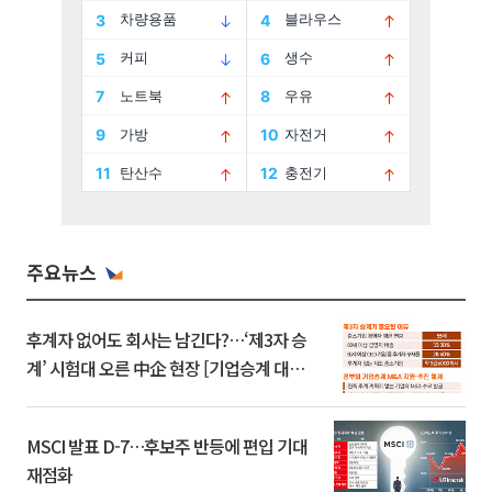
주요뉴스
후계자 없어도 회사는 남긴다?…‘제3자 승
계’ 시험대 오른 中企 현장 [기업승계 대전
환]
MSCI 발표 D-7…후보주 반등에 편입 기대
재점화