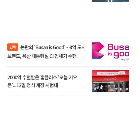
논란의 'Busan is Good'…8억 도시
단독
브랜드, 용산 대통령실 CI 업체가 수행
2000억 수혈받은 홈플러스 ‘오늘 가오
픈’...13일 정식 개장 시험대