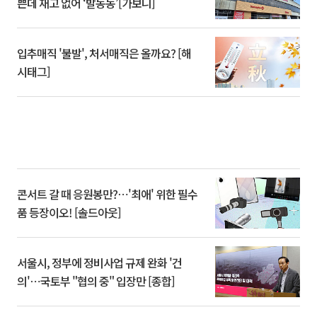
쁜데 재고 없어 ‘발동동’[가보니]
입추매직 '불발', 처서매직은 올까요? [해
시태그]
콘서트 갈 때 응원봉만?⋯'최애' 위한 필수
품 등장이오! [솔드아웃]
서울시, 정부에 정비사업 규제 완화 '건
의'⋯국토부 "협의 중" 입장만 [종합]