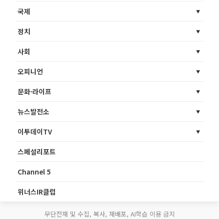
국제
정치
사회
오피니언
문화·라이프
뉴스발전소
이투데이TV
스페셜리포트
Channel 5
위너스IR클럽
무단전재 및 수집, 복사, 재배포, AI학습 이용 금지