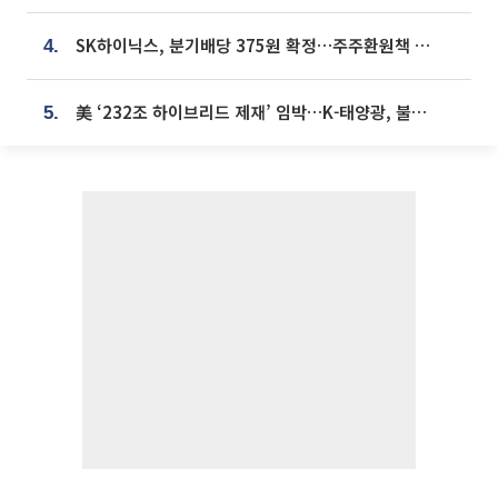
SK하이닉스, 분기배당 375원 확정…주주환원책 9월로 앞당겨 발표
4.
美 ‘232조 하이브리드 제재’ 임박…K-태양광, 불확실성 털고 날개 다나
5.