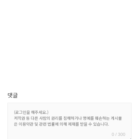
댓글
0 / 300