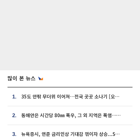
많이 본 뉴스
35도 안팎 무더위 이어져…전국 곳곳 소나기 [오늘 날씨]
1.
동해안은 시간당 80㎜ 폭우, 그 외 지역은 폭염…‘극과 극 날씨’
2.
뉴욕증시, 연준 금리인상 기대감 꺾이자 상승...S&P500 사상 최고치 [종합]
3.