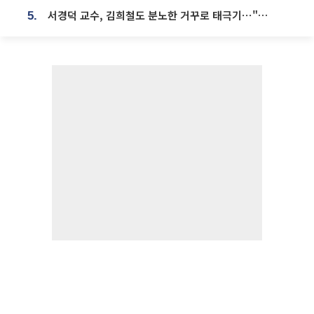
서경덕 교수, 김희철도 분노한 거꾸로 태극기⋯"엉터리는 아냐, 아쉬울 뿐"
5.