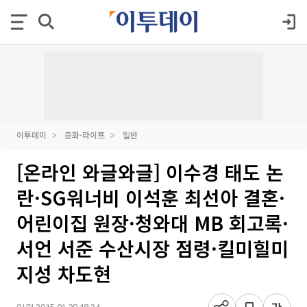
이투데이
문화·라이프
일반
[온라인 와글와글] 이수경 태도 논
란·SG워너비 이석훈 최선아 결혼·
어린이집 원장·청와대 MB 회고록·
서언 서준 수산시장 점령·킬미힐미
지성 차도현