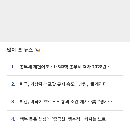
많이 본 뉴스
종부세 개편에도…1·3주택 종부세 격차 2028년부터 확대
1.
미국, 가상자산 포괄 규제 속도…상원, ‘클래리티법’ 9월 절차투표 추진
2.
이란, 미국에 호르무즈 합의 조건 제시…美 “경기 아직 안 끝나” [종합]
3.
맥북 품은 삼성에 ‘중국산’ 맹추격⋯커지는 노트북 OLED 시장
4.