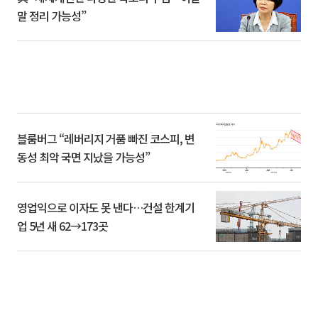
말 정리 가능성”
블룸버그 “레버리지 거품 빠진 코스피, 변
동성 최악 국면 지났을 가능성”
영업익으로 이자도 못 낸다…건설 한계기
업 5년 새 62→173곳