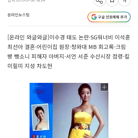
입력 2015-01-30 18:34
온라인뉴스팀
구글 선호매체 추가
[온라인 와글와글]이수경 태도 논란·SG워너비 이석훈
최선아 결혼·어린이집 원장·청와대 MB 회고록·크림
빵 뺑소니 피해자 아버지·서언 서준 수산시장 점령·킬
미힐미 지성 차도현