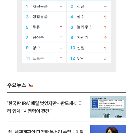
주요뉴스
‘한국판 IRA’ 베일 벗었지만…반도체·배터
리 업계 “시행령이 관건”
與 “세제개편안 다양한 목소리 수렴…이달