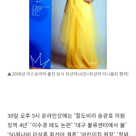
▲2008년 미스코리아 출전 당시 최선아(사진=최선아 미니홈피 캡처)
30일 오후 5시 온라인상에는 ‘철도비리 송광호 의원
징역 4년’ ‘이수경 태도 논란’ ‘대구 물류센터에서 불’
‘SG워너비 이석훈 최선아 결혼’ ‘어린이집 원장’ ‘청와