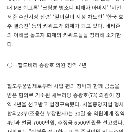
대 MB 회고록’ ‘크림빵 뺑소니 피해자 아버지’ ‘서언
서준 수산시장 점령’ ‘킬미힐미 지성 차도현’ ‘한국 호
주 결승전’ 등의 키워드가 화제가 되고 있다. 네티즌
의 이해를 돕고자 화제의 키워드들을 정리해 소개한
다.
○…철도비리 송광호 의원 징역 4년
철도부품업체로부터 사업 편의 청탁과 함께 금품을
받은 혐의로 기소된 새누리당 송광호(73) 의원이 징
역 4년을 선고받고 법정구속됐다. 서울중앙지법 형사
합의23부(조용현 부장판사)는 30일 송 의원에게 징역
4년과 벌금 7000만원, 추징금 6500만원을 선고했다.
재판부는 "실형을 선고하는 만큼 증거인멸 및 도주의