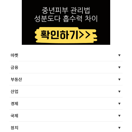
마켓
금융
부동산
산업
경제
국제
정치