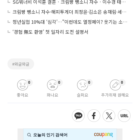
SG워너비 이석훈 결혼ㆍ크림빵 뺑소니 자수ㆍ이수경 태도 논란ㆍ최정윤 남편 윤태준ㆍ청와대 MB 회고록ㆍ어린이집 원장ㆍ킬미힐미 지성 차도ㆍ송영근 발언ㆍ땅콩회항 2차 공판ㆍ금연치료 건보 적용
크림빵 뺑소니 자수·해피투게더 최정윤·김소은 송재림·세계에서 가장 아름다운 여성·김재원 화정 출연·KT 적자전환 ·김희범 문체부 1차관·낮부터 찬바람·이국주 가족끼리 왜이래·땅콩회항 2차 공판
청년실업 10%대 ‘심각’…"이런데도 열정페이? 웃기는 소리!"
‘경험 無도 환영’ 첫 일자리 도전 설명서
#와글와글
0
0
0
0
좋아요
화나요
슬퍼요
추가취재 원해요