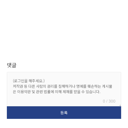
댓글
0 / 300