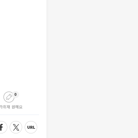
0
가취재 원해요