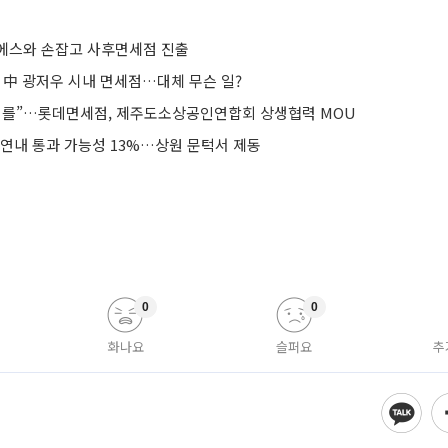
에스와 손잡고 사후면세점 진출
 中 광저우 시내 면세점…대체 무슨 일?
기를”…롯데면세점, 제주도소상공인연합회 상생협력 MOU
 연내 통과 가능성 13%…상원 문턱서 제동
0
0
화나요
슬퍼요
추