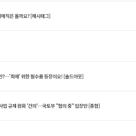
서매직은 올까요? [해시태그]
?⋯'최애' 위한 필수품 등장이오! [솔드아웃]
업 규제 완화 '건의'⋯국토부 "협의 중" 입장만 [종합]