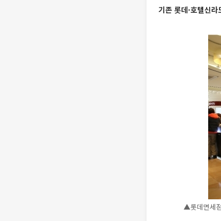
기존 롯데·호텔신라
▲롯데면세점