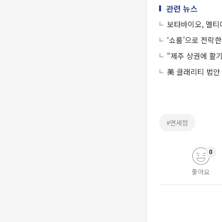
관련 뉴스
보타바이오, 엘티
‘쇼룸’으로 전락한
“제주 상권에 활
美 클래리티 법안
#면세점
0
좋아요