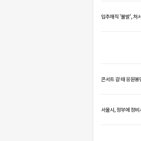
입추매직 '불발', 처
콘서트 갈 때 응원봉만
서울시, 정부에 정비사