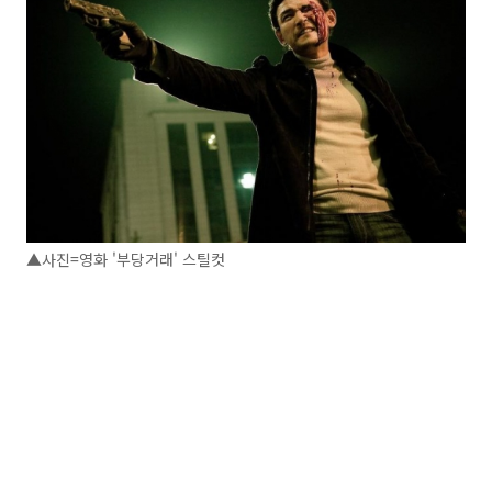
▲사진=영화 '부당거래' 스틸컷