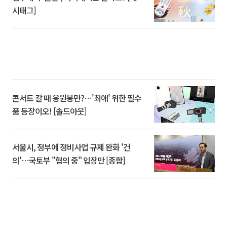
시태그]
콘서트 갈 때 응원봉만?⋯'최애' 위한 필수
품 등장이오! [솔드아웃]
서울시, 정부에 정비사업 규제 완화 '건
의'⋯국토부 "협의 중" 입장만 [종합]