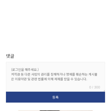
댓글
0 / 300