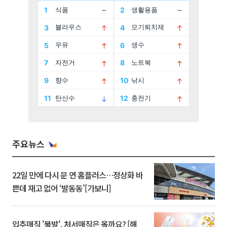
주요뉴스
22일 만에 다시 문 연 홈플러스…정상화 바
쁜데 재고 없어 ‘발동동’[가보니]
입추매직 '불발', 처서매직은 올까요? [해