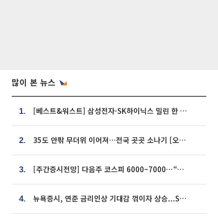
많이 본 뉴스
[베스트&워스트] 삼성전자·SK하이닉스 밀린 한 주…상상인증권은 85% 급등
1.
35도 안팎 무더위 이어져…전국 곳곳 소나기 [오늘 날씨]
2.
[주간증시전망] 다음주 코스피 6000~7000⋯“外人 수급은 정책이 변수”
3.
뉴욕증시, 연준 금리인상 기대감 꺾이자 상승...S&P500 사상 최고치 [종합]
4.