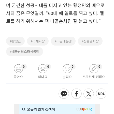
며 굳건한 성공시대를 다지고 있는 황정민의 배우로
서의 꿈은 무엇일까. “60대 때 멜로를 찍고 싶다. 멜
로를 하기 위해서는 잭 니콜슨처럼 잘 늙고 싶다.”
#황정민
#국제시장
#너는내운명
#청룡영화상
#배국남의스타성공학
0
0
0
0
좋아요
화나요
슬퍼요
추가취재 원해요