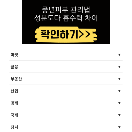
마켓
금융
부동산
산업
경제
국제
정치