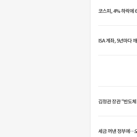
코스피, 4% 하락에 
ISA 계좌, 5년마다
김정관 장관 “반도체
세금 꺼낸 정부에…오