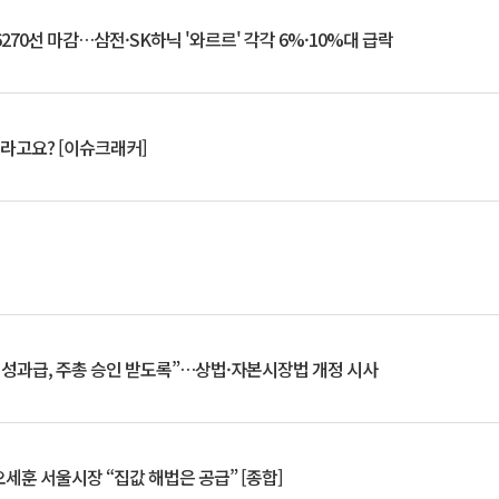
6270선 마감…삼전·SK하닉 '와르르' 각각 6%·10%대 급락
 깨라고요? [이슈크래커]
 성과급, 주총 승인 받도록”…상법·자본시장법 개정 시사
세훈 서울시장 “집값 해법은 공급” [종합]