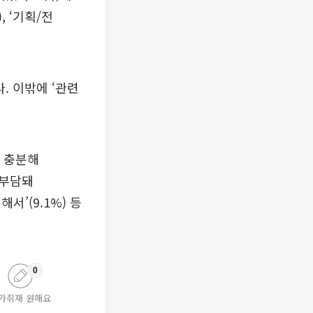
), ‘기획/전
. 이밖에 ‘관련
로 충분해
가 부담돼
해서’(9.1%) 등
0
가취재 원해요