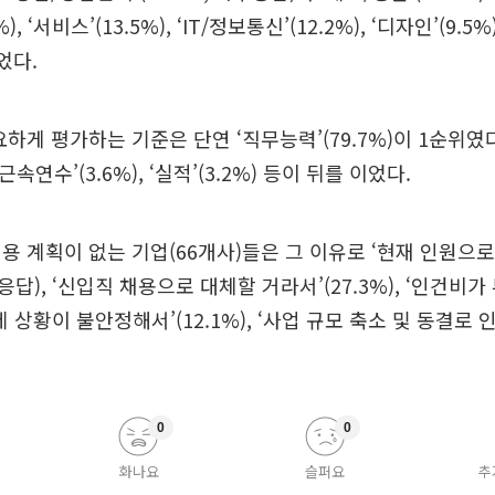
), ‘서비스’(13.5%), ‘IT/정보통신’(12.2%), ‘디자인’(9.5%
었다.
요하게 평가하는 기준은 단연 ‘직무능력’(79.7%)이 1순위였다
 ‘근속연수’(3.6%), ‘실적’(3.2%) 등이 뒤를 이었다.
용 계획이 없는 기업(66개사)들은 그 이유로 ‘현재 인원으
복수응답), ‘신입직 채용으로 대체할 거라서’(27.3%), ‘인건비
‘경제 상황이 불안정해서’(12.1%), ‘사업 규모 축소 및 동결로 인
0
0
화나요
슬퍼요
추