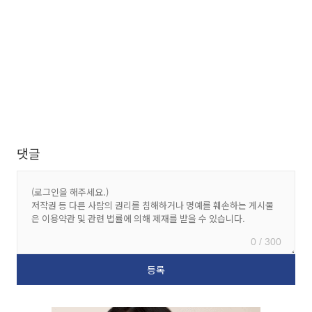
댓글
0 / 300