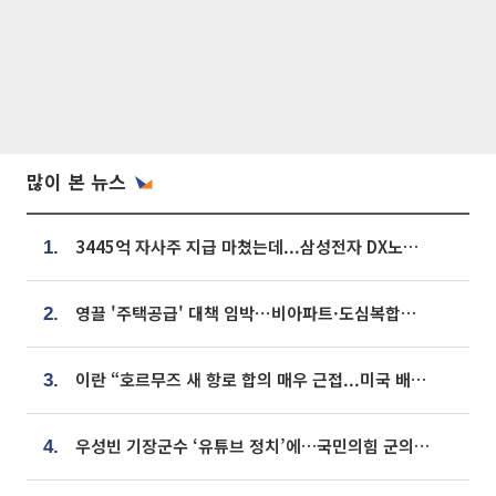
많이 본 뉴스
3445억 자사주 지급 마쳤는데...삼성전자 DX노조, 뒤늦은 '떼쓰기 집회'
1.
영끌 '주택공급' 대책 임박⋯비아파트·도심복합까지 총동원
2.
이란 “호르무즈 새 항로 합의 매우 근접...미국 배상 먼저”
3.
우성빈 기장군수 ‘유튜브 정치’에…국민의힘 군의원들 집단 반발
4.