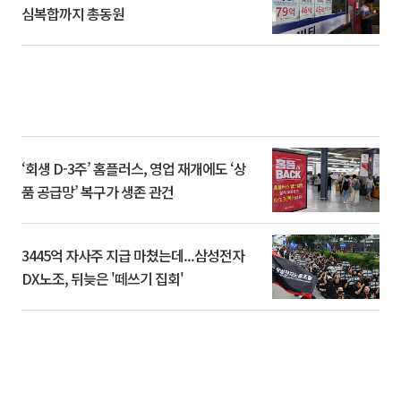
심복합까지 총동원
‘회생 D-3주’ 홈플러스, 영업 재개에도 ‘상
품 공급망’ 복구가 생존 관건
3445억 자사주 지급 마쳤는데...삼성전자
DX노조, 뒤늦은 '떼쓰기 집회'