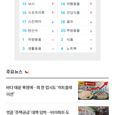
주요뉴스
바다 태운 폭염에…회 한 접시도 ‘히트플레
이션’
영끌 '주택공급' 대책 임박⋯비아파트·도