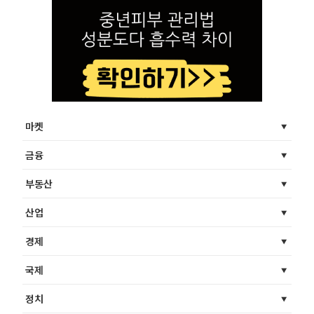
마켓
금융
부동산
산업
경제
국제
정치