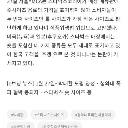
27일 서울YMCA는 스타벅스코리아가 매장 메뉴판에
숏사이즈 음료의 가격을 표기하지 않아 소비자들이
두 번째 사이즈인 톨 사이즈가 가장 작은 사이즈로 판
단하게 하고 있다며 식품위생법 위반으로 고발했다.
미국(뉴욕)과 일본(후쿠오카) 스타벅스 매장에서는
숏을 포함한 네 가지 종류를 모두 제대로 표기하고 있
어 한국 고객을 '호갱'으로 본 것 아니냐는 논란이 거
세지고 있다.
[e브닝 뉴스] 1월 27일- 박태환 도핑 양성ㆍ청와대 폭
파 협박 용의자ㆍ스타벅스 숏 사이즈 등
#박태환
#스타벅스숏사이즈
#청와대폭파협박용의자
#육군여단장
#광주창조경제혁신센터