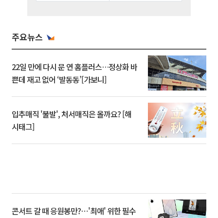
주요뉴스
22일 만에 다시 문 연 홈플러스…정상화 바
쁜데 재고 없어 ‘발동동’[가보니]
입추매직 '불발', 처서매직은 올까요? [해
시태그]
콘서트 갈 때 응원봉만?⋯'최애' 위한 필수