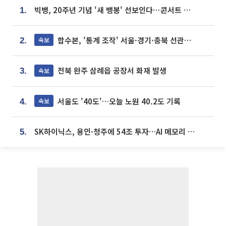
빅뱅, 20주년 기념 '새 뱅봉' 선보인다⋯콘서트 앞두고 팝업 개최
1.
합수본, '통계 조작' 서울·경기·충북 선관위 등 추가 압수수색
속보
2.
전북 완주 삼례읍 공장서 화재 발생
속보
3.
서울도 '40도'…오늘 노원 40.2도 기록
속보
4.
SK하이닉스, 용인·청주에 54조 투자…AI 메모리 생산기지 키운다
5.