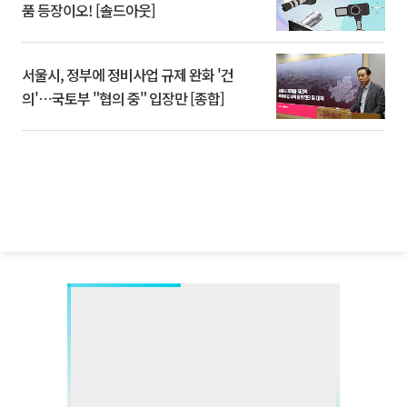
품 등장이오! [솔드아웃]
서울시, 정부에 정비사업 규제 완화 '건
의'⋯국토부 "협의 중" 입장만 [종합]