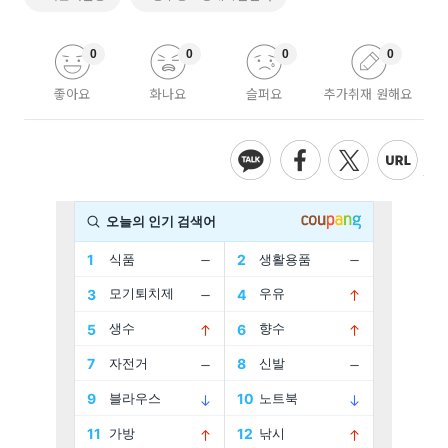
0
0
0
0
좋아요
화나요
슬퍼요
추가취재 원해요