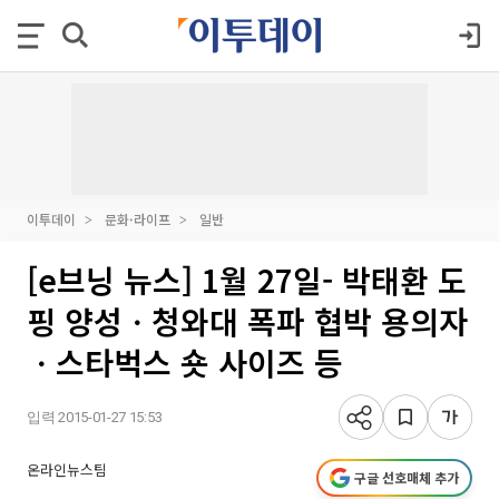
이투데이
문화·라이프
일반
[e브닝 뉴스] 1월 27일- 박태환 도
핑 양성ㆍ청와대 폭파 협박 용의자
ㆍ스타벅스 숏 사이즈 등
입력 2015-01-27 15:53
온라인뉴스팀
구글 선호매체 추가