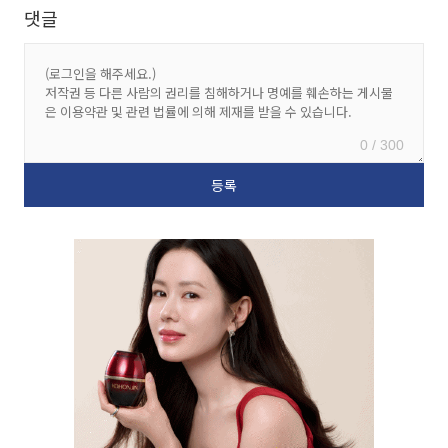
댓글
0 / 300