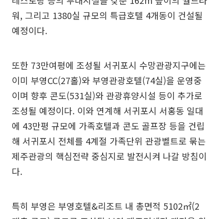
레스토랑 등의 부대시설을 갖춘 162m 높이의 월드타
워, 그리고 1380실 규모의 특급호텔 4개동이 건설될
예정이다.
또한 73만여평에 조성될 서귀포시 수망관광지구에는
이미 부영CC(27홀)와 부영관광호텔(74실)을 운영중
이며 향후 콘도(531실)와 관광휴양시설 등이 추가로
조성될 예정이다. 이와 연계해 서귀포시 서홍동 일대
에 43만평 규모에 가족호텔과 콘도 골프장 등을 건립
해 서귀포시 전체를 4계절 가족단위 관광벨트로 묶는
제주관광의 핵심전략 중심지로 발전시켜 나갈 방침이
다.
특히 부영은 부영호텔&리조트 내 총면적 5102㎡(2