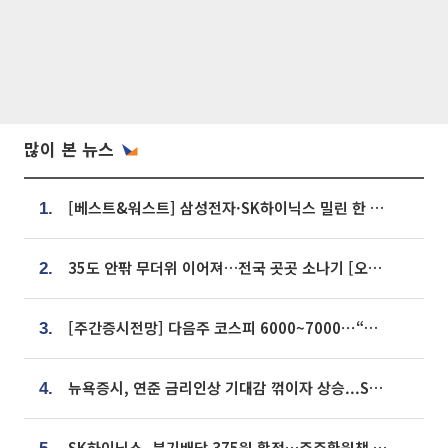
많이 본 뉴스
[베스트&워스트] 삼성전자·SK하이닉스 밀린 한 주…상상인증권은 85% 급등
1.
35도 안팎 무더위 이어져…전국 곳곳 소나기 [오늘 날씨]
2.
[주간증시전망] 다음주 코스피 6000~7000⋯“外人 수급은 정책이 변수”
3.
뉴욕증시, 연준 금리인상 기대감 꺾이자 상승...S&P500 사상 최고치 [종합]
4.
SK하이닉스, 분기배당 375원 확정…주주환원책 9월로 앞당겨 발표