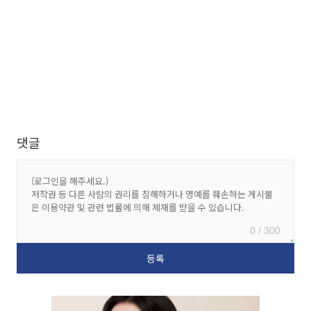
댓글
0 / 300