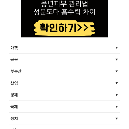
마켓
금융
부동산
산업
경제
국제
정치