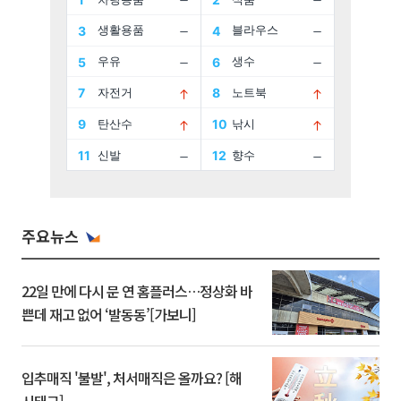
주요뉴스
22일 만에 다시 문 연 홈플러스…정상화 바
쁜데 재고 없어 ‘발동동’[가보니]
입추매직 '불발', 처서매직은 올까요? [해