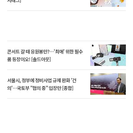
시태그]
콘서트 갈 때 응원봉만?⋯'최애' 위한 필수
품 등장이오! [솔드아웃]
서울시, 정부에 정비사업 규제 완화 '건
의'⋯국토부 "협의 중" 입장만 [종합]