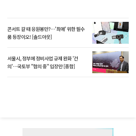
콘서트 갈 때 응원봉만?⋯'최애' 위한 필수
품 등장이오! [솔드아웃]
서울시, 정부에 정비사업 규제 완화 '건
의'⋯국토부 "협의 중" 입장만 [종합]