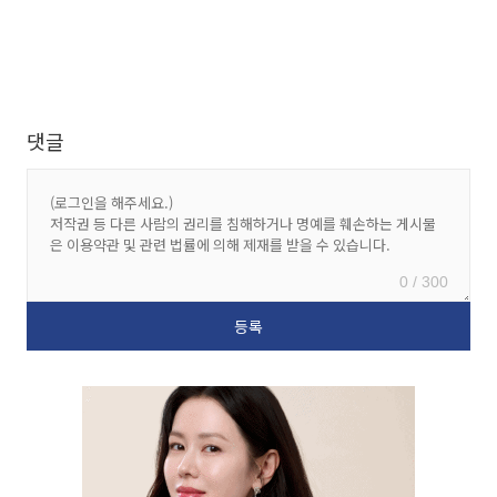
댓글
0 / 300