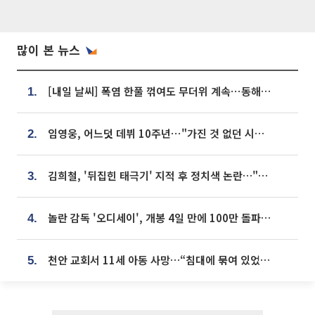
많이 본 뉴스
[내일 날씨] 폭염 한풀 꺾여도 무더위 계속⋯동해안 이틀 연속 비
1.
임영웅, 어느덧 데뷔 10주년⋯"가진 것 없던 시절, 내 앞엔 20명의 팬뿐"
2.
김희철, '뒤집힌 태극기' 지적 후 정치색 논란…"좌우 떠나 우리나라 국기"
3.
놀란 감독 '오디세이', 개봉 4일 만에 100만 돌파⋯'왕사남' 보다 빠르다
4.
천안 교회서 11세 아동 사망…“침대에 묶여 있었다” 진술 확보
5.