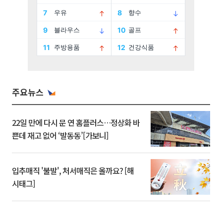
주요뉴스
22일 만에 다시 문 연 홈플러스…정상화 바
쁜데 재고 없어 ‘발동동’[가보니]
입추매직 '불발', 처서매직은 올까요? [해
시태그]