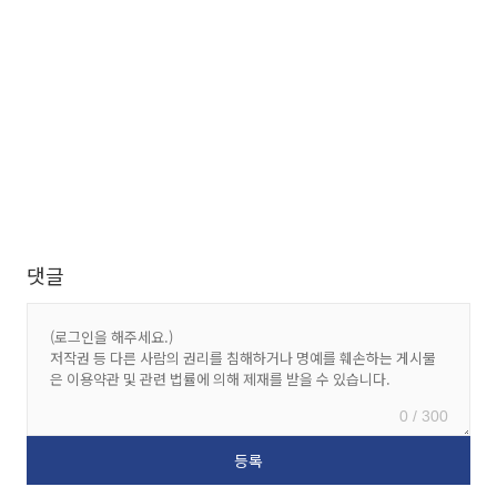
댓글
0 / 300