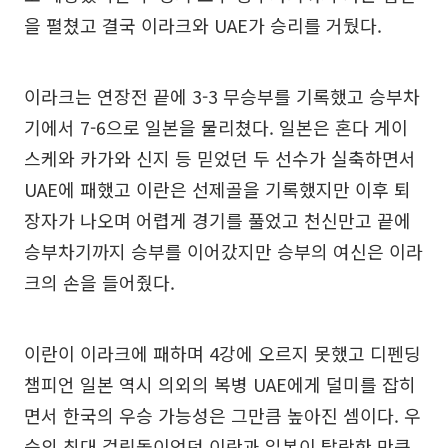
을 펼쳤고 결국 이라크와 UAE가 승리를 거뒀다.
이라크는 연장전 끝에 3-3 무승부를 기록했고 승부차
기에서 7-6으로 일본을 물리쳤다. 일본은 혼다 게이
스케와 카가와 신지 등 믿었던 두 선수가 실축하면서
UAE에 패했고 이란은 선제골을 기록했지만 이후 퇴
장자가 나오며 어렵게 경기를 풀었고 천신만고 끝에
승부차기까지 승부를 이어갔지만 승부의 여신은 이라
크의 손을 들어줬다.
이란이 이라크에 패하며 4강에 오르지 못했고 디펜딩
챔피언 일본 역시 의외의 복병 UAE에게 덜미를 잡히
면서 한국의 우승 가능성은 그만큼 높아진 셈이다. 우
승의 최대 걸림돌이었던 이란과 일본이 탈락한 만큼