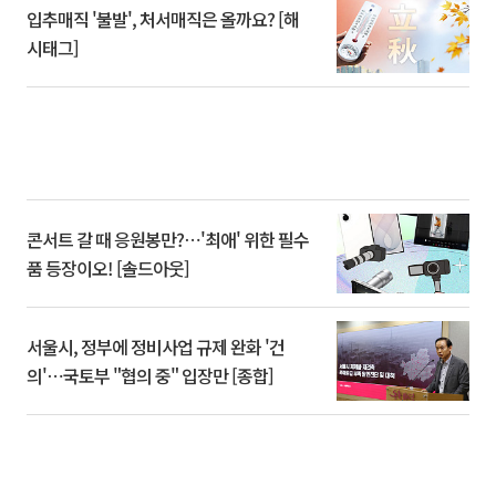
입추매직 '불발', 처서매직은 올까요? [해
시태그]
콘서트 갈 때 응원봉만?⋯'최애' 위한 필수
품 등장이오! [솔드아웃]
서울시, 정부에 정비사업 규제 완화 '건
의'⋯국토부 "협의 중" 입장만 [종합]