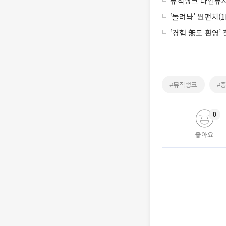
뮤직뱅크 나인뮤지스
‘돌려놔’ 원펀치(1
‘경험 無도 환영’
#뮤직뱅크
#
0
좋아요