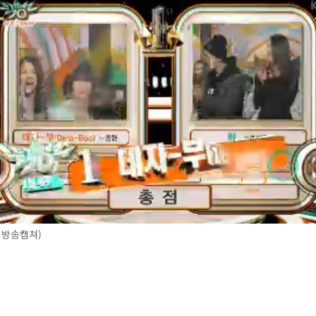
2 방송캡쳐)