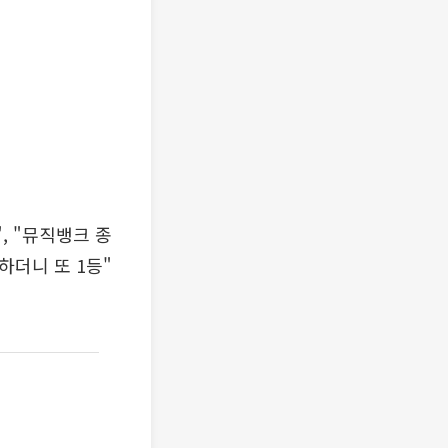
, "뮤직뱅크 종
하더니 또 1등"