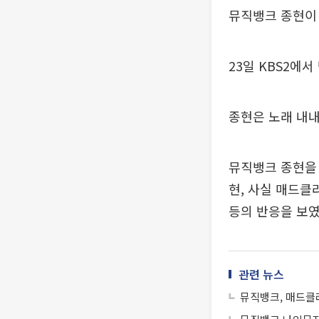
뮤직뱅크 종현이 
23일 KBS2에
종현은 노래 내내
뮤직뱅크 종현을 
현, 사실 매드클
등의 반응을 보였
관련 뉴스
뮤직뱅크, 매드클