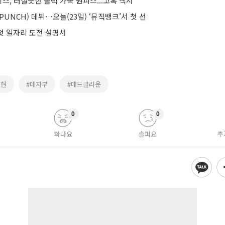
, 터질듯한 블랙 가죽 원피스...고혹 섹시
PUNCH) 데뷔…오늘(23일) ‘뮤직뱅크’서 첫 선
 첫 일자리 도전 설명서
종현
#데자부
#매드클라운
0
0
화나요
슬퍼요
추