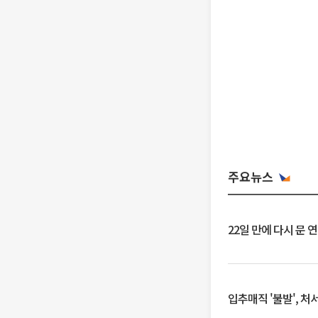
주요뉴스
22일 만에 다시 문 
입추매직 '불발', 처