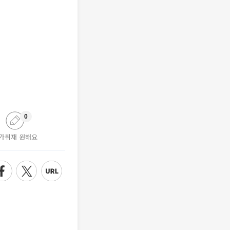
0
가취재 원해요