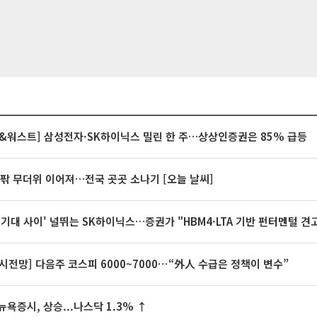
&워스트] 삼성전자·SK하이닉스 밀린 한 주…상상인증권은 85% 급등
안팎 무더위 이어져…전국 곳곳 소나기 [오늘 날씨]
 기대 사이' 널뛰는 SK하이닉스…증권가 "HBM4·LTA 기반 펀터멘털 견
시전망] 다음주 코스피 6000~7000⋯“外人 수급은 정책이 변수”
뉴욕증시, 상승...나스닥 1.3% ↑