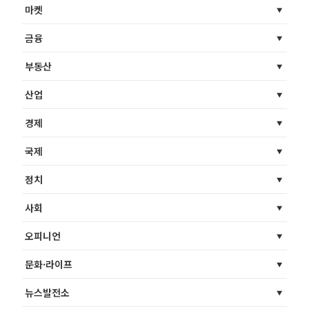
마켓
금융
부동산
산업
경제
국제
정치
사회
오피니언
문화·라이프
뉴스발전소