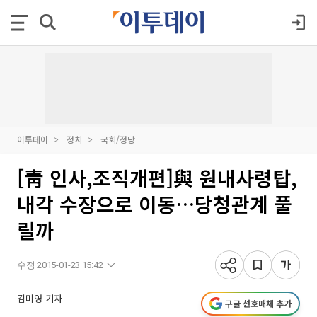
이투데이
정치
국회/정당
[靑 인사,조직개편]與 원내사령탑,
내각 수장으로 이동…당청관계 풀
릴까
수정 2015-01-23 15:42
김미영 기자
구글 선호매체 추가