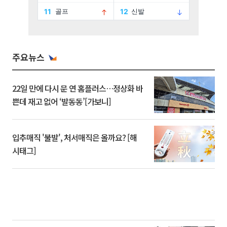
주요뉴스
22일 만에 다시 문 연 홈플러스…정상화 바
쁜데 재고 없어 ‘발동동’[가보니]
입추매직 '불발', 처서매직은 올까요? [해
시태그]