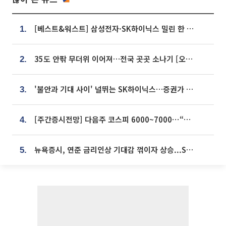
[베스트&워스트] 삼성전자·SK하이닉스 밀린 한 주…상상인증권은 85% 급등
1.
35도 안팎 무더위 이어져…전국 곳곳 소나기 [오늘 날씨]
2.
'불안과 기대 사이' 널뛰는 SK하이닉스…증권가 "HBM4·LTA 기반 펀터멘털 견고"
3.
[주간증시전망] 다음주 코스피 6000~7000⋯“外人 수급은 정책이 변수”
4.
뉴욕증시, 연준 금리인상 기대감 꺾이자 상승...S&P500 사상 최고치 [종합]
5.