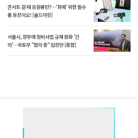
콘서트 갈 때 응원봉만?⋯'최애' 위한 필수
품 등장이오! [솔드아웃]
서울시, 정부에 정비사업 규제 완화 '건
의'⋯국토부 "협의 중" 입장만 [종합]