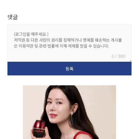
댓글
0 / 300