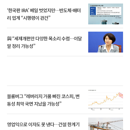
‘한국판 IRA’ 베일 벗었지만…반도체·배터
리 업계 “시행령이 관건”
與 “세제개편안 다양한 목소리 수렴…이달
말 정리 가능성”
블룸버그 “레버리지 거품 빠진 코스피, 변
동성 최악 국면 지났을 가능성”
영업익으로 이자도 못 낸다…건설 한계기