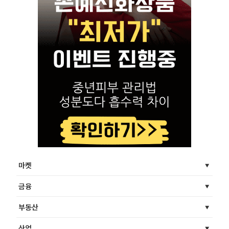
마켓
금융
부동산
산업