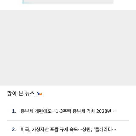
많이 본 뉴스
종부세 개편에도…1·3주택 종부세 격차 2028년부터 확대
1.
미국, 가상자산 포괄 규제 속도…상원, ‘클래리티법’ 9월 절차투표 추진
2.