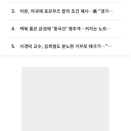
이란, 미국에 호르무즈 합의 조건 제시…美 “경기 아직 안 끝나” [종합]
3.
맥북 품은 삼성에 ‘중국산’ 맹추격⋯커지는 노트북 OLED 시장
4.
서경덕 교수, 김희철도 분노한 거꾸로 태극기⋯"엉터리는 아냐, 아쉬울 뿐"
5.