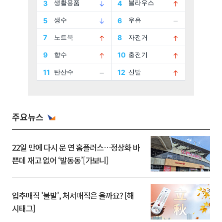
주요뉴스
22일 만에 다시 문 연 홈플러스…정상화 바
쁜데 재고 없어 ‘발동동’[가보니]
입추매직 '불발', 처서매직은 올까요? [해
시태그]