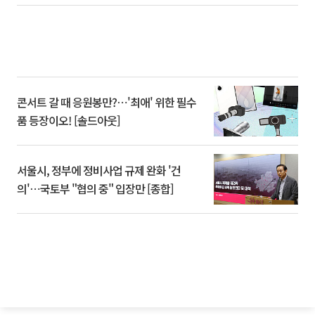
콘서트 갈 때 응원봉만?⋯'최애' 위한 필수
품 등장이오! [솔드아웃]
서울시, 정부에 정비사업 규제 완화 '건
의'⋯국토부 "협의 중" 입장만 [종합]