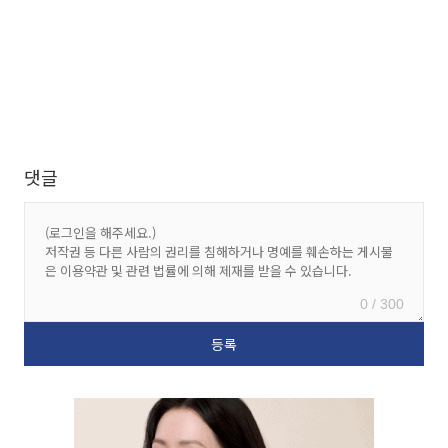
댓글
0 / 300