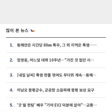
많이 본 뉴스
동해안은 시간당 80㎜ 폭우, 그 외 지역은 폭염…‘극과 극 날씨’
1.
임영웅, 어느덧 데뷔 10주년⋯"가진 것 없던 시절, 내 앞엔 20명의 팬뿐"
2.
[내일 날씨] 폭염 한풀 꺾여도 무더위 계속⋯동해안 이틀 연속 비
3.
이남오 함평군수, 군공항 소음피해 함평 보상 요구
4.
'굿 윌 헌팅' 배우 "기아 EV2 덕분에 살아"…교통사고 후 안전성 극찬
5.