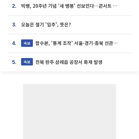
빅뱅, 20주년 기념 '새 뱅봉' 선보인다⋯콘서트 앞두고 팝업 개최
2.
오늘은 절기 '입추', 뜻은?
3.
합수본, '통계 조작' 서울·경기·충북 선관위 등 추가 압수수색
속보
4.
전북 완주 삼례읍 공장서 화재 발생
속보
5.