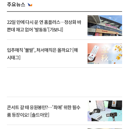
주요뉴스
22일 만에 다시 문 연 홈플러스…정상화 바
쁜데 재고 없어 ‘발동동’[가보니]
입추매직 '불발', 처서매직은 올까요? [해
시태그]
콘서트 갈 때 응원봉만?⋯'최애' 위한 필수
품 등장이오! [솔드아웃]