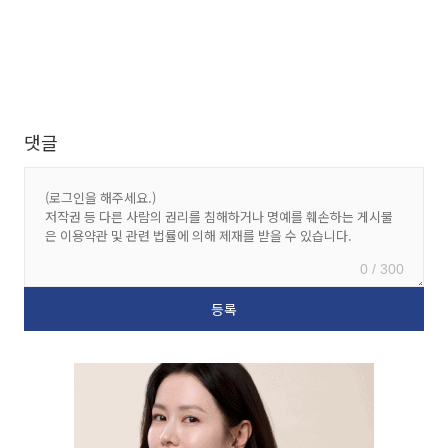
댓글
0 / 300