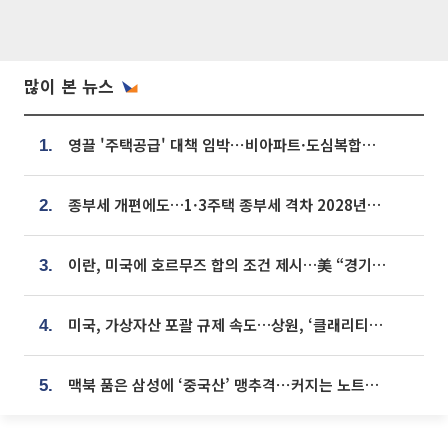
많이 본 뉴스
영끌 '주택공급' 대책 임박⋯비아파트·도심복합까지 총동원
1.
종부세 개편에도…1·3주택 종부세 격차 2028년부터 확대
2.
이란, 미국에 호르무즈 합의 조건 제시…美 “경기 아직 안 끝나” [종합]
3.
미국, 가상자산 포괄 규제 속도…상원, ‘클래리티법’ 9월 절차투표 추진
4.
맥북 품은 삼성에 ‘중국산’ 맹추격⋯커지는 노트북 OLED 시장
5.