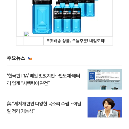
주요뉴스
‘한국판 IRA’ 베일 벗었지만…반도체·배터
리 업계 “시행령이 관건”
與 “세제개편안 다양한 목소리 수렴…이달
말 정리 가능성”