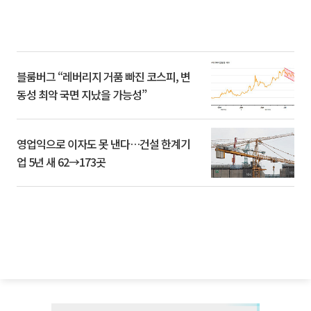
블룸버그 “레버리지 거품 빠진 코스피, 변
동성 최악 국면 지났을 가능성”
영업익으로 이자도 못 낸다…건설 한계기
업 5년 새 62→173곳