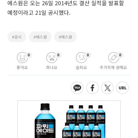
에스원은 오는 26일 2014년도 결산 실적을 발표할
예정이라고 21일 공시했다.
#공시
#에스원
#에스원
0
0
0
0
좋아요
화나요
슬퍼요
추가취재 원해요