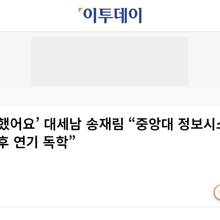
혼했어요’ 대세남 송재림 “중앙대 정보
후 연기 독학”