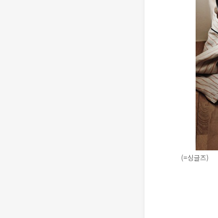
(=싱글즈)