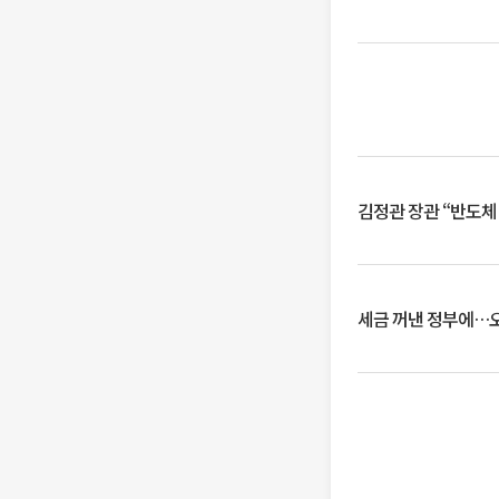
김정관 장관 “반도체
세금 꺼낸 정부에…오