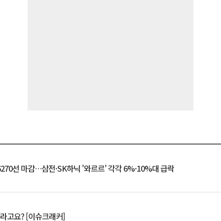
6270선 마감…삼전·SK하닉 '와르르' 각각 6%·10%대 급락
 깨라고요? [이슈크래커]