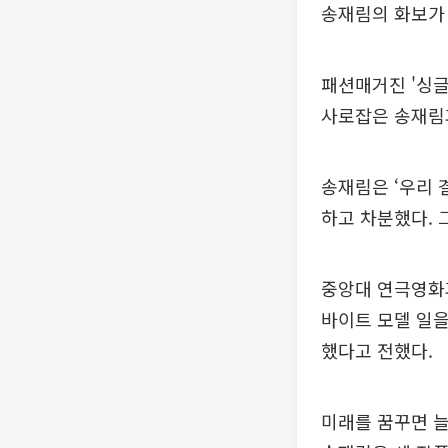
송재림의 화보가
패션매거진 '싱글
사로잡은 송재림
송재림은 ‘우리 
하고 차분했다. 
중앙대 연극영화
바이트 모델 일을
했다고 전했다.
미래를 꿈꾸면 늘