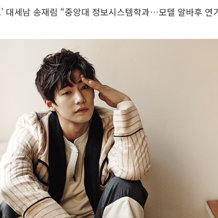
’ 대세남 송재림 “중앙대 정보시스템학과…모델 알바후 연기