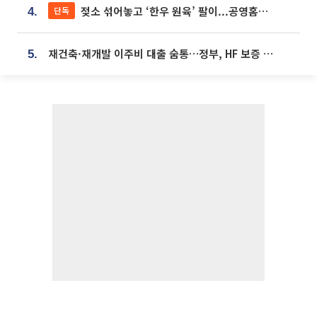
젖소 섞어놓고 ‘한우 원육’ 팔이...공영홈쇼핑 표기·검증 구멍
단독
4.
재건축·재개발 이주비 대출 숨통…정부, HF 보증 신설 추진
5.