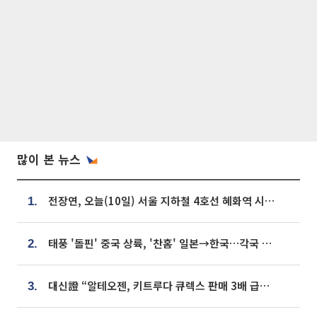
많이 본 뉴스
전장연, 오늘(10일) 서울 지하철 4호선 혜화역 시위…1호선 용산역 무정차
1.
태풍 '돌핀' 중국 상륙, '찬홈' 일본→한국…각국 기상청 예상 경로는?
2.
대신證 “알테오젠, 키트루다 큐렉스 판매 3배 급증…목표가 41만원 상향”
3.