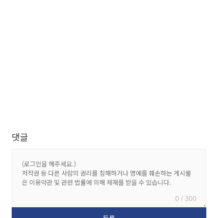
댓글
0 / 300