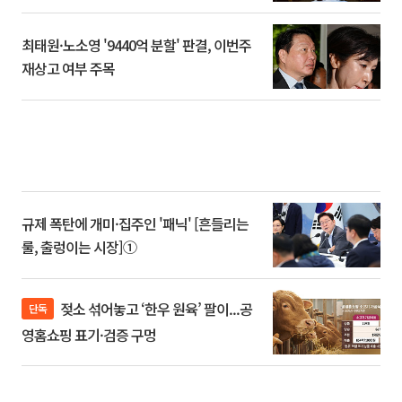
최태원·노소영 '9440억 분할' 판결, 이번주
재상고 여부 주목
규제 폭탄에 개미·집주인 '패닉' [흔들리는
룰, 출렁이는 시장]①
젖소 섞어놓고 ‘한우 원육’ 팔이...공
단독
영홈쇼핑 표기·검증 구멍