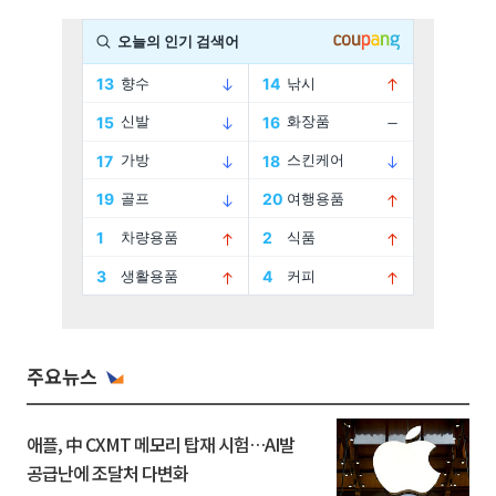
주요뉴스
애플, 中 CXMT 메모리 탑재 시험…AI발
공급난에 조달처 다변화