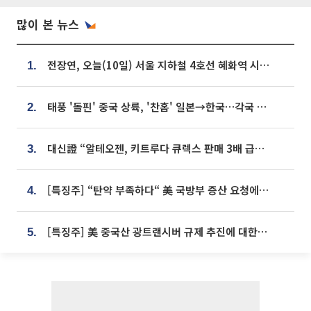
많이 본 뉴스
전장연, 오늘(10일) 서울 지하철 4호선 혜화역 시위…1호선 용산역 무정차
1.
태풍 '돌핀' 중국 상륙, '찬홈' 일본→한국…각국 기상청 예상 경로는?
2.
대신證 “알테오젠, 키트루다 큐렉스 판매 3배 급증…목표가 41만원 상향”
3.
[특징주] “탄약 부족하다“ 美 국방부 증산 요청에⋯국내 방산주 급등세
4.
[특징주] 美 중국산 광트랜시버 규제 추진에 대한광통신 등 광통신株 강세
5.