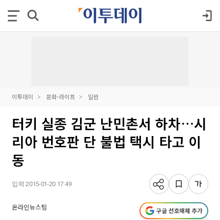
이투데이
문화·라이프
일반
터키 실종 김군 난민촌서 하차…시
리아 번호판 단 불법 택시 타고 이
동
입력 2015-01-20 17:49
온라인뉴스팀
구글 선호매체 추가