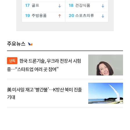
주요뉴스
한국 드론기술, 우크라 전장서 시험
단독
중…“스타트업 여러 곳 참여”
美 미사일 재고 ‘빨간불’…K방산 북미 진출
기대