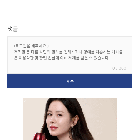
댓글
0 / 300