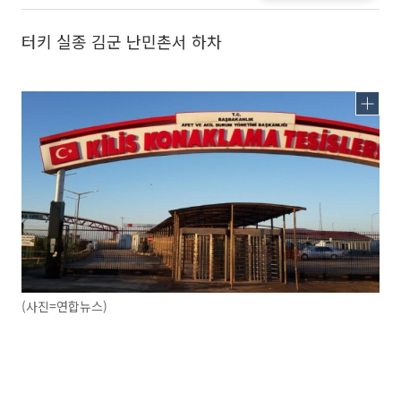
터키 실종 김군 난민촌서 하차
(사진=연합뉴스)