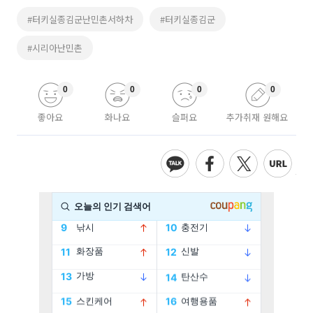
#터키실종김군난민촌서하차
#터키실종김군
#시리아난민촌
0
0
0
0
좋아요
화나요
슬퍼요
추가취재 원해요