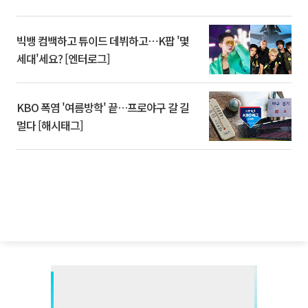
빅뱅 컴백하고 튜이드 데뷔하고⋯K팝 '몇
세대'세요? [엔터로그]
KBO 폭염 '여름방학' 끝…프로야구 갈 길
멀다 [해시태그]