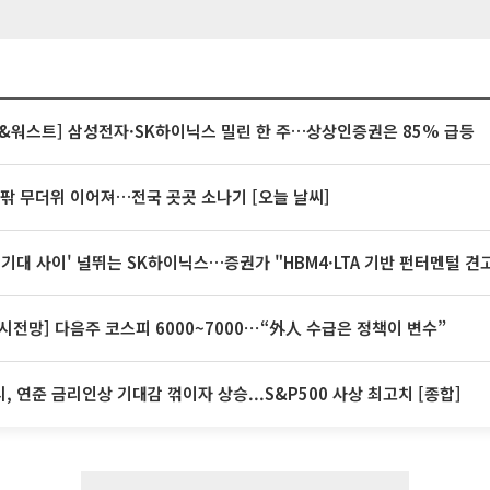
&워스트] 삼성전자·SK하이닉스 밀린 한 주…상상인증권은 85% 급등
안팎 무더위 이어져…전국 곳곳 소나기 [오늘 날씨]
 기대 사이' 널뛰는 SK하이닉스…증권가 "HBM4·LTA 기반 펀터멘털 견
시전망] 다음주 코스피 6000~7000⋯“外人 수급은 정책이 변수”
, 연준 금리인상 기대감 꺾이자 상승...S&P500 사상 최고치 [종합]