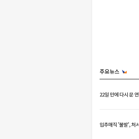
주요뉴스
22일 만에 다시 문 
입추매직 '불발', 처