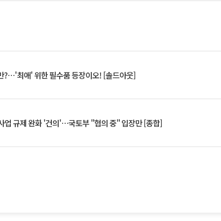
?⋯'최애' 위한 필수품 등장이오! [솔드아웃]
업 규제 완화 '건의'⋯국토부 "협의 중" 입장만 [종합]