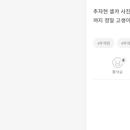
추자현 셀카 사진
까지 정말 고생이
#추자현
#추
0
좋아요