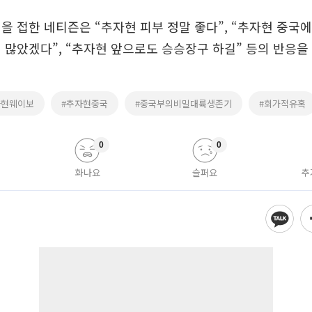
을 접한 네티즌은 “추자현 피부 정말 좋다”, “추자현 중국
 많았겠다”, “추자현 앞으로도 승승장구 하길” 등의 반응을
자현웨이보
#추자현중국
#중국부의비밀대륙생존기
#회가적유혹
0
0
화나요
슬퍼요
추