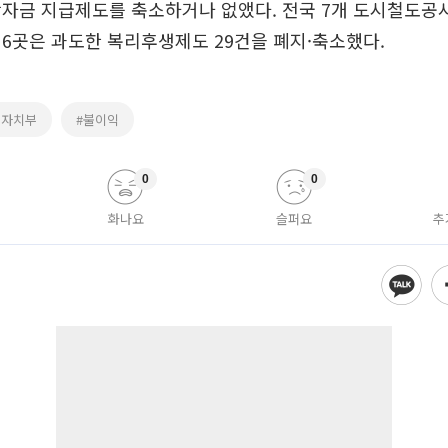
학자금 지급제도를 축소하거나 없앴다. 전국 7개 도시철도공
6곳은 과도한 복리후생제도 29건을 폐지·축소했다.
정자치부
#불이익
0
0
화나요
슬퍼요
추