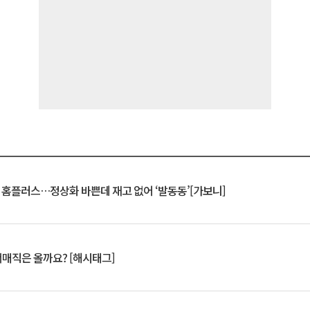
연 홈플러스…정상화 바쁜데 재고 없어 ‘발동동’[가보니]
서매직은 올까요? [해시태그]