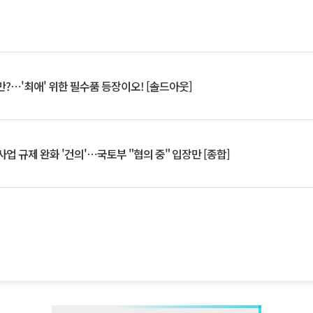
?⋯'최애' 위한 필수품 등장이오! [솔드아웃]
업 규제 완화 '건의'⋯국토부 "협의 중" 입장만 [종합]