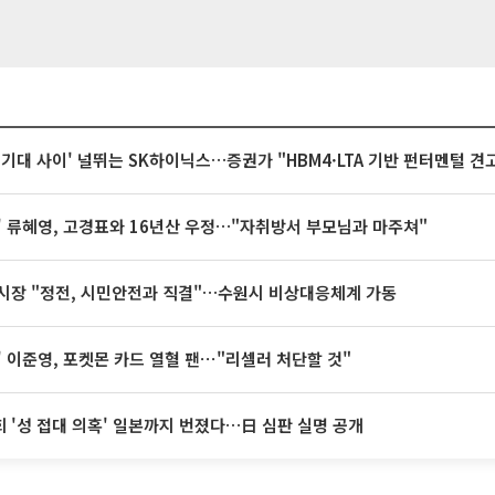
 기대 사이' 널뛰는 SK하이닉스…증권가 "HBM4·LTA 기반 펀터멘털 견
' 류혜영, 고경표와 16년산 우정…"자취방서 부모님과 마주쳐"
시장 "정전, 시민안전과 직결"…수원시 비상대응체계 가동
' 이준영, 포켓몬 카드 열혈 팬⋯"리셀러 처단할 것"
 '성 접대 의혹' 일본까지 번졌다…日 심판 실명 공개