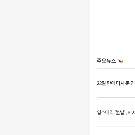
주요뉴스
22일 만에 다시 문 
입추매직 '불발', 처