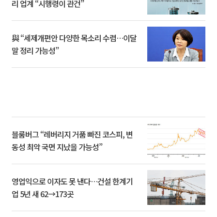
리 업계 “시행령이 관건”
與 “세제개편안 다양한 목소리 수렴…이달
말 정리 가능성”
블룸버그 “레버리지 거품 빠진 코스피, 변
동성 최악 국면 지났을 가능성”
영업익으로 이자도 못 낸다…건설 한계기
업 5년 새 62→173곳