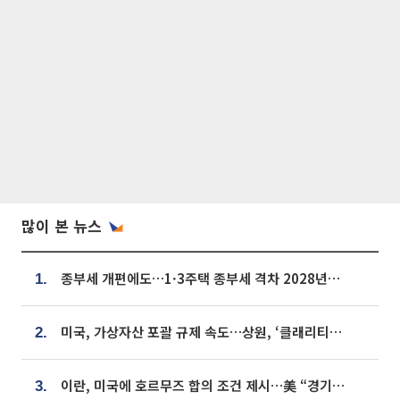
많이 본 뉴스
종부세 개편에도…1·3주택 종부세 격차 2028년부터 확대
1.
미국, 가상자산 포괄 규제 속도…상원, ‘클래리티법’ 9월 절차투표 추진
2.
이란, 미국에 호르무즈 합의 조건 제시…美 “경기 아직 안 끝나” [종합]
3.