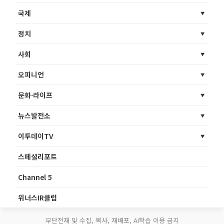
국제
정치
사회
오피니언
문화·라이프
뉴스발전소
이투데이TV
스페셜리포트
Channel 5
위너스IR클럽
무단전재 및 수집, 복사, 재배포, AI학습 이용 금지