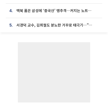
맥북 품은 삼성에 ‘중국산’ 맹추격⋯커지는 노트북 OLED 시장
4.
서경덕 교수, 김희철도 분노한 거꾸로 태극기⋯"엉터리는 아냐, 아쉬울 뿐"
5.