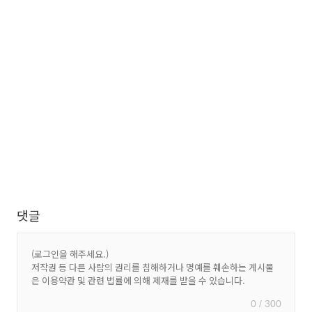
댓글
0 / 300