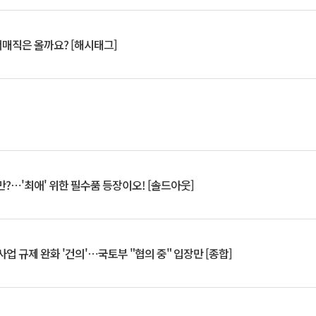
서매직은 올까요? [해시태그]
?⋯'최애' 위한 필수품 등장이오! [솔드아웃]
업 규제 완화 '건의'⋯국토부 "협의 중" 입장만 [종합]