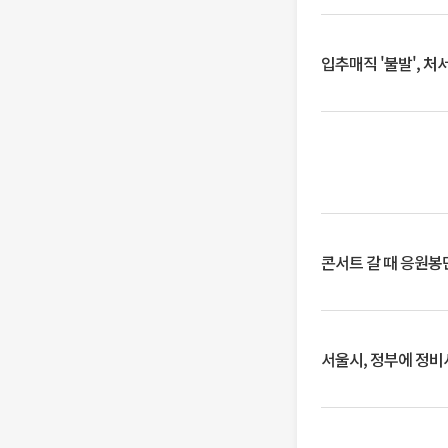
입추매직 '불발', 처
콘서트 갈 때 응원봉만
서울시, 정부에 정비사