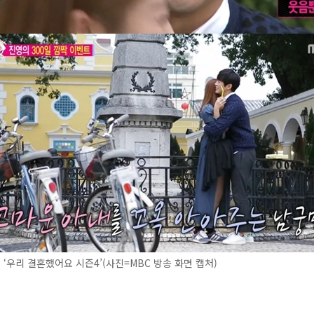
C ‘우리 결혼했어요 시즌4’(사진=MBC 방송 화면 캡처)