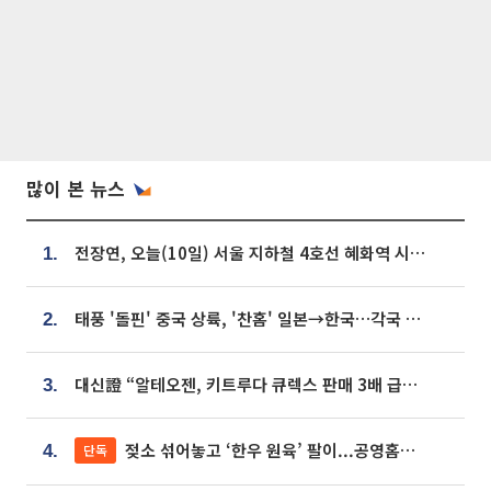
많이 본 뉴스
전장연, 오늘(10일) 서울 지하철 4호선 혜화역 시위…1호선 용산역 무정차
1.
태풍 '돌핀' 중국 상륙, '찬홈' 일본→한국…각국 기상청 예상 경로는?
2.
대신證 “알테오젠, 키트루다 큐렉스 판매 3배 급증…목표가 41만원 상향”
3.
젖소 섞어놓고 ‘한우 원육’ 팔이...공영홈쇼핑 표기·검증 구멍
단독
4.