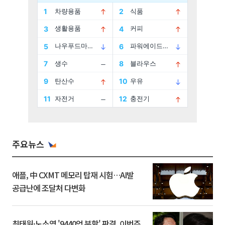
주요뉴스
애플, 中 CXMT 메모리 탑재 시험…AI발
공급난에 조달처 다변화
최태원·노소영 '9440억 분할' 판결, 이번주