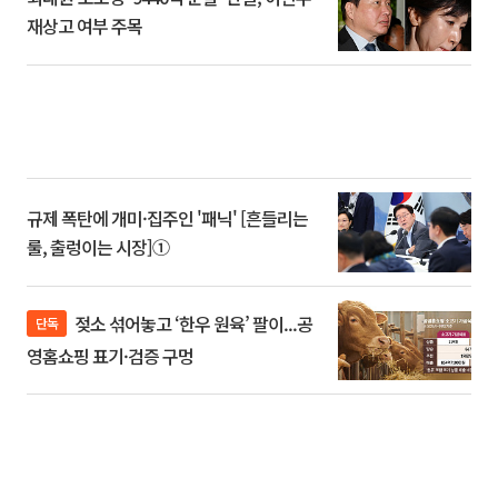
재상고 여부 주목
규제 폭탄에 개미·집주인 '패닉' [흔들리는
룰, 출렁이는 시장]①
젖소 섞어놓고 ‘한우 원육’ 팔이...공
단독
영홈쇼핑 표기·검증 구멍