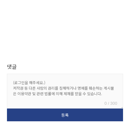
댓글
0 / 300