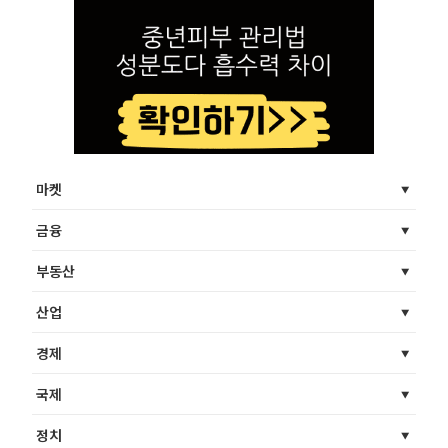
마켓
금융
부동산
산업
경제
국제
정치