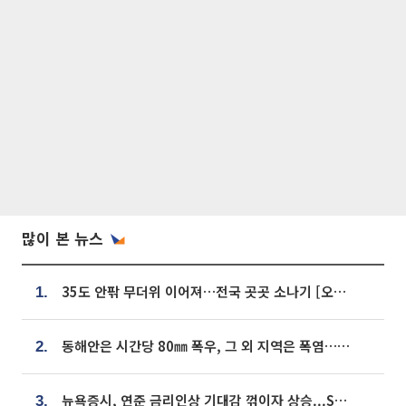
많이 본 뉴스
35도 안팎 무더위 이어져…전국 곳곳 소나기 [오늘 날씨]
1.
동해안은 시간당 80㎜ 폭우, 그 외 지역은 폭염…‘극과 극 날씨’
2.
뉴욕증시, 연준 금리인상 기대감 꺾이자 상승...S&P500 사상 최고치 [종합]
3.