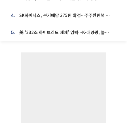
SK하이닉스, 분기배당 375원 확정…주주환원책 9월로 앞당겨 발표
4.
美 ‘232조 하이브리드 제재’ 임박…K-태양광, 불확실성 털고 날개 다나
5.