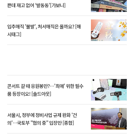
쁜데 재고 없어 ‘발동동’[가보니]
입추매직 '불발', 처서매직은 올까요? [해
시태그]
콘서트 갈 때 응원봉만?⋯'최애' 위한 필수
품 등장이오! [솔드아웃]
서울시, 정부에 정비사업 규제 완화 '건
의'⋯국토부 "협의 중" 입장만 [종합]