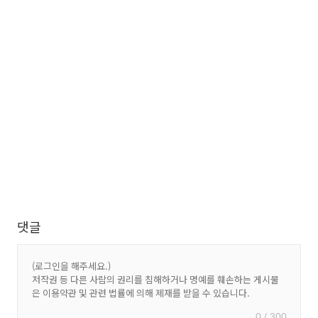
댓글
0 / 300