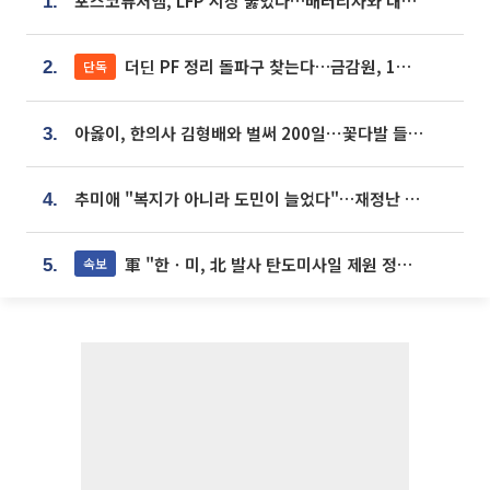
포스코퓨처엠, LFP 시장 뚫었다…배터리사와 대규모 장기 공급 합의
1.
더딘 PF 정리 돌파구 찾는다…금감원, 1년 반 만에 매각설명회 재개
단독
2.
아옳이, 한의사 김형배와 벌써 200일⋯꽃다발 들고 "프러포즈 아냐"
3.
추미애 "복지가 아니라 도민이 늘었다"…재정난 책임론 정면돌파
4.
軍 "한ㆍ미, 北 발사 탄도미사일 제원 정밀분석 중"
속보
5.