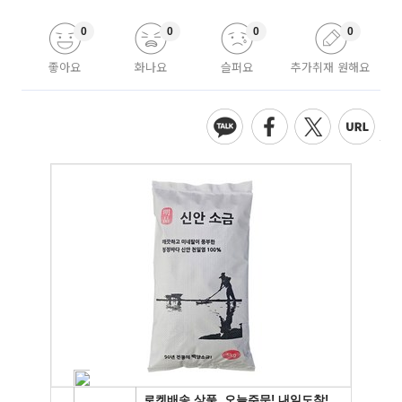
0
0
0
0
좋아요
화나요
슬퍼요
추가취재 원해요