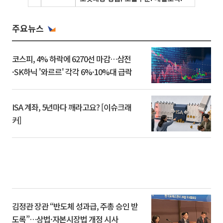
주요뉴스
코스피, 4% 하락에 6270선 마감…삼전
·SK하닉 '와르르' 각각 6%·10%대 급락
ISA 계좌, 5년마다 깨라고요? [이슈크래
커]
김정관 장관 “반도체 성과급, 주총 승인 받
도록”…상법·자본시장법 개정 시사