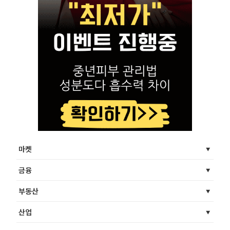
마켓
금융
부동산
산업