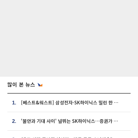
많이 본 뉴스
[베스트&워스트] 삼성전자·SK하이닉스 밀린 한 주…상상인증권은 85% 급등
1.
'불안과 기대 사이' 널뛰는 SK하이닉스…증권가 "HBM4·LTA 기반 펀터멘털 견고"
2.