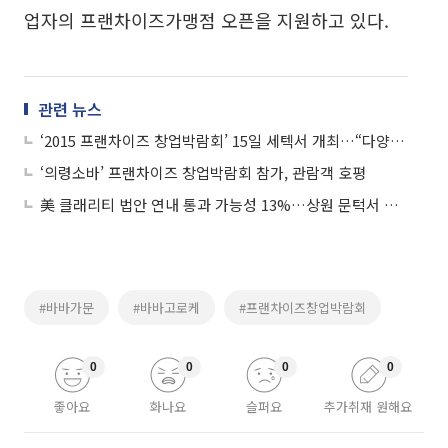
업자의 프랜차이즈가맹점 오픈을 지원하고 있다.
관련 뉴스
‘2015 프랜차이즈 창업박람회’ 15일 세텍서 개최…“다양한 창업 아이템 살펴보세요”
‘의령소바’ 프랜차이즈 창업박람회 참가, 관람객 호평
美 클래리티 법안 연내 통과 가능성 13%…상원 문턱서 제동
#바바가문
#바바고로케
#프랜차이즈창업박람회
0
0
0
0
좋아요
화나요
슬퍼요
추가취재 원해요