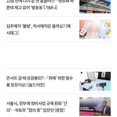
22일 만에 다시 문 연 홈플러스…정상화 바
쁜데 재고 없어 ‘발동동’[가보니]
입추매직 '불발', 처서매직은 올까요? [해
시태그]
콘서트 갈 때 응원봉만?⋯'최애' 위한 필수
품 등장이오! [솔드아웃]
서울시, 정부에 정비사업 규제 완화 '건
의'⋯국토부 "협의 중" 입장만 [종합]