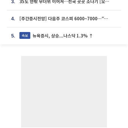
35도 안팎 무더위 이어져…전국 곳곳 소나기 [오늘 날씨]
3.
[주간증시전망] 다음주 코스피 6000~7000⋯“外人 수급은 정책이 변수”
4.
뉴욕증시, 상승...나스닥 1.3% ↑
속보
5.