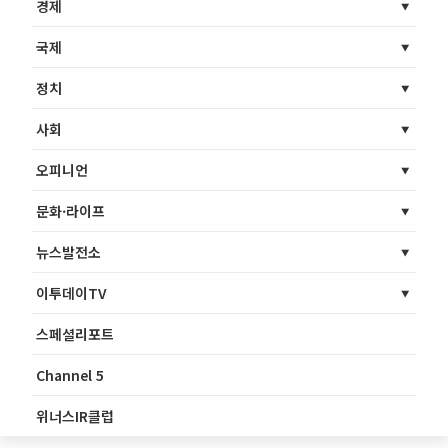
경제
국제
정치
사회
오피니언
문화·라이프
뉴스발전소
이투데이TV
스페셜리포트
Channel 5
위너스IR클럽